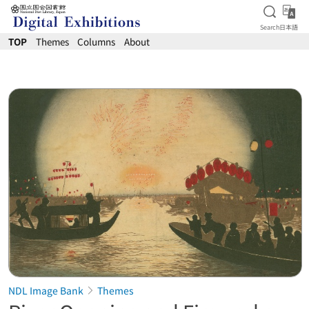
Open S
日
Search
日本語
Jump to main content
TOP
Themes
Columns
About
NDL Image Bank
Themes