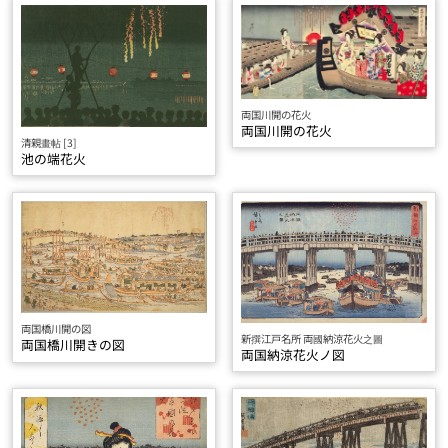
両国川開の花火
両国川開の花火
清親畫帖 [3]
池の端花火
両国橋川開の図
新撰江戸名所 両國納涼花火之圖
両国橋川開きの図
両国納涼花火ノ図