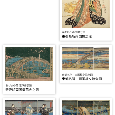
東都名所両国橋之涼
東都名所両国橋之涼
東都名所 両国橋夕涼全図
東都名所 両国橋夕涼全図
あづまの花 江戸繪部類
新浮絵両国橋花火之図