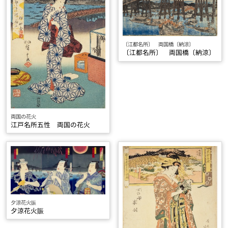
〔江都名所〕 両国橋〔納涼〕
〔江都名所〕 両国橋〔納涼〕
両国の花火
江戸名所五性 両国の花火
夕涼花火賑
夕涼花火賑