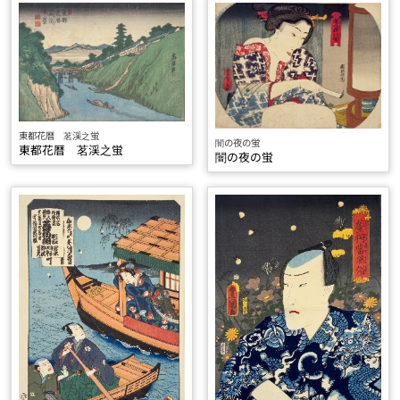
東都花暦 茗渓之蛍
闇の夜の蛍
東都花暦 茗渓之蛍
闇の夜の蛍