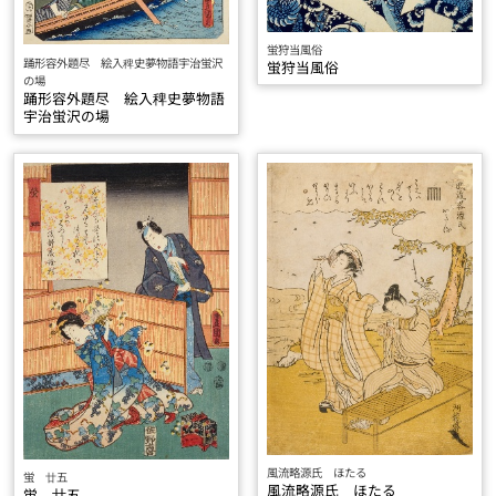
蛍狩当風俗
踊形容外題尽 絵入稗史夢物語宇治蛍沢
蛍狩当風俗
の場
踊形容外題尽 絵入稗史夢物語
宇治蛍沢の場
風流略源氏 ほたる
蛍 廿五
風流略源氏 ほたる
蛍 廿五