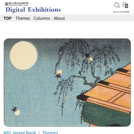
Open S
日
Search
日本語
Jump to main content
TOP
Themes
Columns
About
NDL Image Bank
Themes