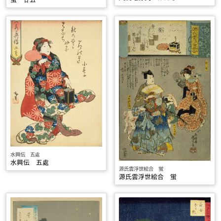
水興伝 五處
水興伝 五處
源氏雲浮世絵合 蛍
源氏雲浮世絵合 蛍