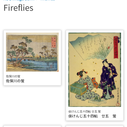
Fireflies
佐保川の蛍
佐保川の蛍
俤けんじ五十四帖 廿五 蛍
俤けんじ五十四帖 廿五 蛍