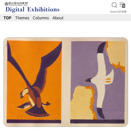
Open S
日
Search
日本語
Jump to main content
TOP
Themes
Columns
About