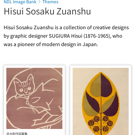
NDL Image Bank
Themes
Hisui Sosaku Zuanshu
Hisui Sosaku Zuanshu is a collection of creative designs
by graphic designer SUGIURA Hisui (1876-1965), who
was a pioneer of modern design in Japan.
非水創作図案集