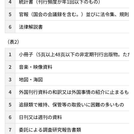
4
統計書（刊行頻度が年1回以下のもの）
5
官報（国会の会議録を含む。）並びに法令集、規則集
6
法律解説書
（表2）
1
小冊子（5頁以上48頁以下の非定期刊行出版物。た
2
音楽・映像資料
3
地図・海図
4
外国刊行資料の和訳又は外国事情の紹介に止まるもの
5
追録類で維持、保管等の取扱いに困難の多いもの
6
日刊又は週刊の資料
7
委託による調査研究報告書類