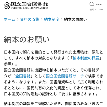
検索を開
メニ
検索
メニュー
本文へ移動
ホーム
資料の収集
納本制度
納本のお願い
納本のお願い
日本国内で頒布を目的として発行された出版物は、原則と
して、すべて納本の対象となります（「
納本制度の概要
」
参照）。
国立国会図書館に出版物を納本いただくと、その書誌デー
タが「
全国書誌
」として
国立国会図書館サーチ
で検索でき
るようになります。また、図書館資料として広く利用され
るとともに、国民共有の文化的資産として永く保存され、
日本国民の知的活動の記録として後世に継承されます。
納本制度の趣旨をご理解いただき、関係者のみなさまのご