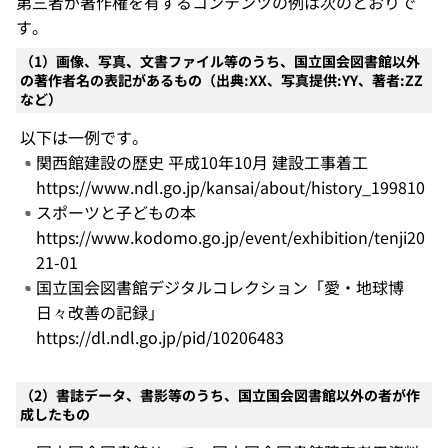
第三者が著作権を有するコンテンツの例は次のとおりで
す。
（1）画像、写真、文書ファイル等のうち、国立国会図書館以外
の著作者名の表記があるもの（出典:XX、写真提供:YY、著者:ZZ
など）
以下は一例です。
関西館建設の歴史 平成10年10月 建設工事着工
https://www.ndl.go.jp/kansai/about/history_199810
スポーツと子どもの本
https://www.kodomo.go.jp/event/exhibition/tenji20
21-01
国立国会図書館デジタルコレクション「愛・地球博
日々改善の記録」
https://dl.ndl.go.jp/pid/10206483
（2）書誌データ、書影等のうち、国立国会図書館以外の者が作
成したもの