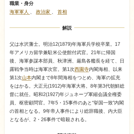
職業・身分
海軍軍人
、
政治家
、
首相
解説
父は水沢藩士。明治12(1879)年海軍兵学校卒業。17
年アメリカ留学兼駐米公使館付武官。21年に帰国
後、海軍参謀本部員、秋津洲、厳島各艦長を経て、日
露戦争当時は海軍次官。第1次
西園寺
内閣海相、以来
第1次
山本
内閣まで8年間海相をつとめ、海軍の拡充
をはかる。大正元(1912)年海軍大将。8年第3代朝鮮総
督に就任。昭和2(1927)年ジュネーブ軍縮会議全権委
員、枢密顧問官。7年5・15事件のあと“挙国一致”内閣
の首相となる。9年帝人事件により総辞職後、内大臣
となるが、2・26事件で暗殺される。