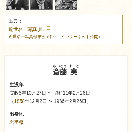
出典：
近世名士写真 其1
近世名士写真頒布会
昭10
（インターネット公開）
さいとう
まこと
斎藤
実
生没年
安政5年10月27日 〜 昭和11年2月26日
（
1858
年12月2日 〜 1936年2月26日）
出身地
岩手県