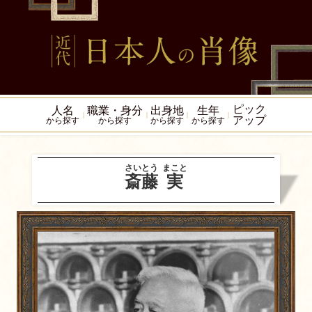
ピック
人名
職業・身分
出身地
生年
アップ
から探す
から探す
から探す
から探す
さいとう
まこと
斎藤
実