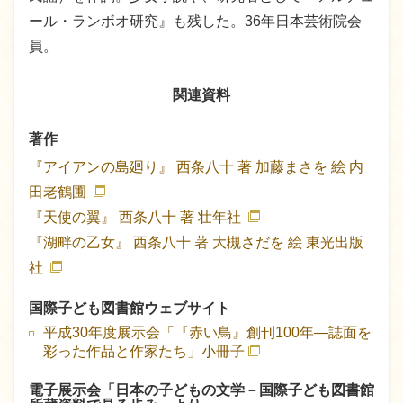
ール・ランボオ研究』も残した。36年日本芸術院会
員。
関連資料
著作
『アイアンの島廻り』
西条八十 著
加藤まさを 絵
内
田老鶴圃
『天使の翼』
西条八十 著
壮年社
『湖畔の乙女』
西条八十 著
大槻さだを 絵
東光出版
社
国際子ども図書館ウェブサイト
平成30年度展示会「『赤い鳥』創刊100年―誌面を
彩った作品と作家たち」小冊子
電子展示会「日本の子どもの文学－国際子ども図書館