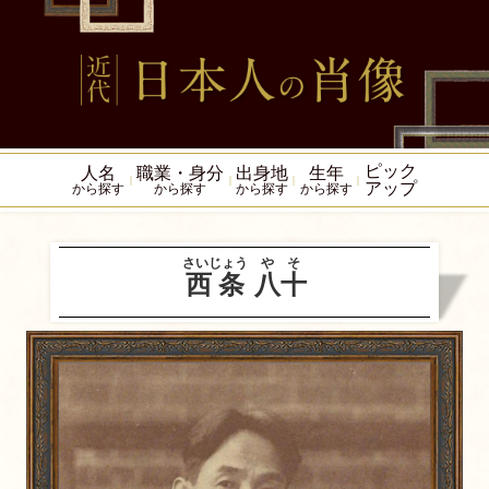
ピック
人名
職業・身分
出身地
生年
アップ
から探す
から探す
から探す
から探す
さいじょう
やそ
西条
八十