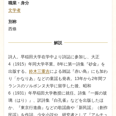
職業・身分
文学者
別称
西條
解説
詩人。早稲田大学在学中より詩誌に参加し、大正
4（1915）年同大学卒業。8年に第一詩集『砂金』を
出版する。
鈴木三重吉
による雑誌『赤い鳥』にも加わ
り「かなりあ」などの童謡も発表。13年から2年間フ
ランスのソルボンヌ大学に留学した後、昭和
6（1931）年早稲田大学教授に就任。詩集『一握の玻
璃（はり）』、訳詩集『白孔雀』などを出版したほ
か、『東京行進曲』などの歌謡曲や「新民謡」（創作
民謡）を作詞。少女小説や、研究者として『アルチュ