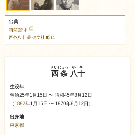
出典：
詩謡読本
西条八十 著
健文社
昭11
さいじょう
やそ
西条
八十
生没年
明治25年1月15日 〜 昭和45年8月12日
（
1892
年1月15日 〜 1970年8月12日）
出身地
東京都