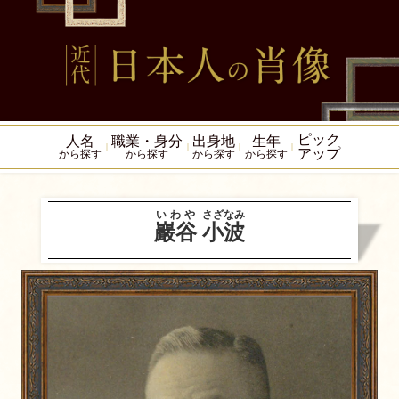
ピック
人名
職業・身分
出身地
生年
アップ
から探す
から探す
から探す
から探す
いわや
さざなみ
巖谷
小波