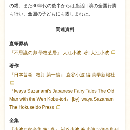
の親。また30年代の後半からは童話口演の全国行脚
も行い、全国の子どもにも親しまれた。
関連資料
直筆原稿
『不思議の卵 學校芝居』
大江小波 [著]
大江小波
著作
『日本昔噺 : 校訂 第一編』
巌谷小波 編
英学新報社
『Iwaya Sazanami's Japanese Fairy Tales The Old
Man with the Wen Kobu-tori』
[by] Iwaya Sazanami
The Hokuseido Press
全集
『小波お伽全集 第1巻』
巌谷小波 著
小波お伽全集刊