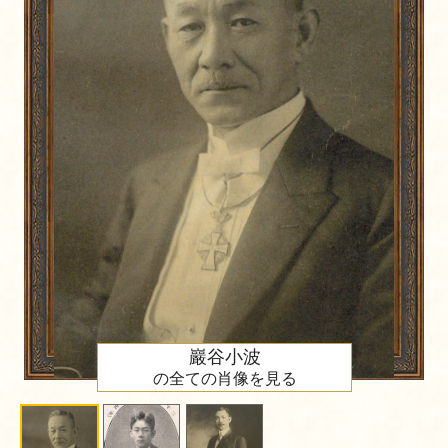
巖谷小波
の全ての肖像を見る