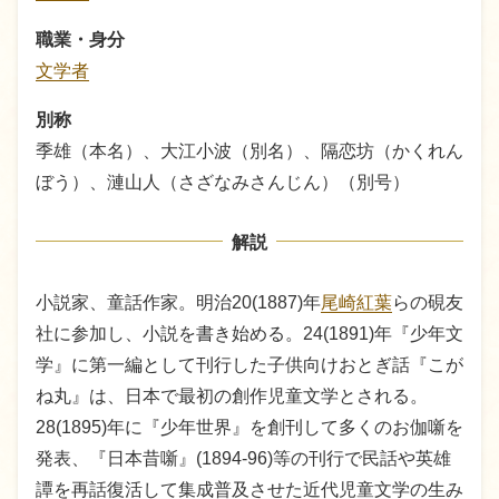
職業・身分
文学者
別称
季雄（本名）、大江小波（別名）、隔恋坊（かくれん
ぼう）、漣山人（さざなみさんじん）（別号）
解説
小説家、童話作家。明治20(1887)年
尾崎紅葉
らの硯友
社に参加し、小説を書き始める。24(1891)年『少年文
学』に第一編として刊行した子供向けおとぎ話『こが
ね丸』は、日本で最初の創作児童文学とされる。
28(1895)年に『少年世界』を創刊して多くのお伽噺を
発表、『日本昔噺』(1894-96)等の刊行で民話や英雄
譚を再話復活して集成普及させた近代児童文学の生み