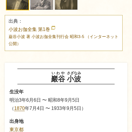
出典：
小波お伽全集 第1巻
巌谷小波 著
小波お伽全集刊行会
昭和3-5
（インターネット
公開）
いわや
さざなみ
巖谷
小波
生没年
明治3年6月6日 〜 昭和8年9月5日
（
1870
年7月4日 〜 1933年9月5日）
出身地
東京都