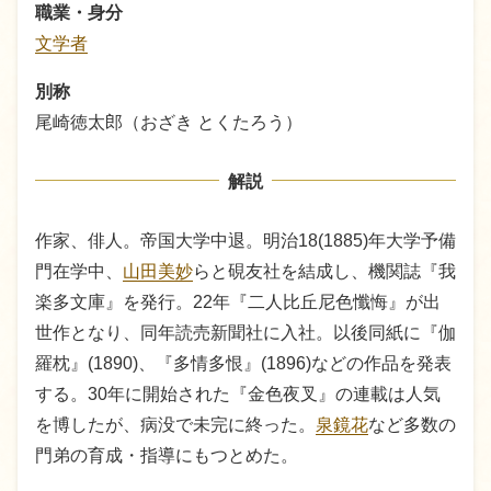
職業・身分
文学者
別称
尾崎徳太郎（おざき とくたろう）
解説
作家、俳人。帝国大学中退。明治18(1885)年大学予備
門在学中、
山田美妙
らと硯友社を結成し、機関誌『我
楽多文庫』を発行。22年『二人比丘尼色懺悔』が出
世作となり、同年読売新聞社に入社。以後同紙に『伽
羅枕』(1890)、『多情多恨』(1896)などの作品を発表
する。30年に開始された『金色夜叉』の連載は人気
を博したが、病没で未完に終った。
泉鏡花
など多数の
門弟の育成・指導にもつとめた。