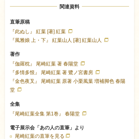
関連資料
直筆原稿
『此ぬし』
紅葉 [著]
紅葉
『風雅娘 上・下』
紅葉山人 [著]
紅葉山人
著作
『伽羅枕』
尾崎紅葉 著
春陽堂
『多情多恨』
尾崎紅葉 著
鷺ノ宮書房
『金色夜叉』
尾崎紅葉 原著
小栗風葉 増補脚色
春陽
堂
全集
『尾崎紅葉全集 第1巻』
春陽堂
電子展示会「あの人の直筆」より
尾崎紅葉の直筆を見る