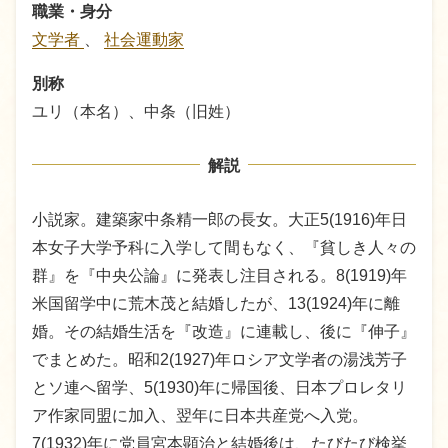
職業・身分
文学者
、
社会運動家
別称
ユリ（本名）、中条（旧姓）
解説
小説家。建築家中条精一郎の長女。大正5(1916)年日
本女子大学予科に入学して間もなく、『貧しき人々の
群』を『中央公論』に発表し注目される。8(1919)年
米国留学中に荒木茂と結婚したが、13(1924)年に離
婚。その結婚生活を『改造』に連載し、後に『伸子』
でまとめた。昭和2(1927)年ロシア文学者の湯浅芳子
とソ連へ留学、5(1930)年に帰国後、日本プロレタリ
ア作家同盟に加入、翌年に日本共産党へ入党。
7(1932)年に党員宮本顕治と結婚後は、たびたび検挙