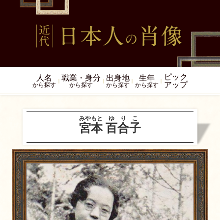
ピック
人名
職業・身分
出身地
生年
アップ
から探す
から探す
から探す
から探す
みやもと
ゆりこ
宮本
百合子