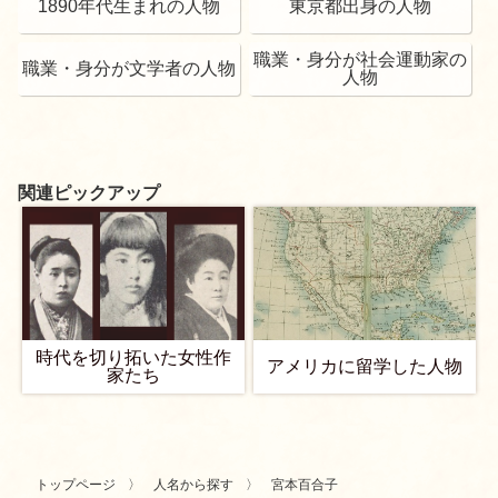
1890年代生まれの人物
東京都出身の人物
職業・身分が社会運動家の
職業・身分が文学者の人物
人物
関連ピックアップ
時代を切り拓いた女性作
アメリカに留学した人物
家たち
トップページ
人名から探す
宮本百合子