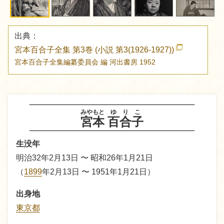
出典：
宮本百合子全集 第3巻 (小説 第3(1926-1927))
宮本百合子全集編纂委員会 編
河出書房
1952
みやもと
ゆりこ
宮本
百合子
生没年
明治32年2月13日 〜 昭和26年1月21日
（
1899
年2月13日 〜 1951年1月21日）
出身地
東京都