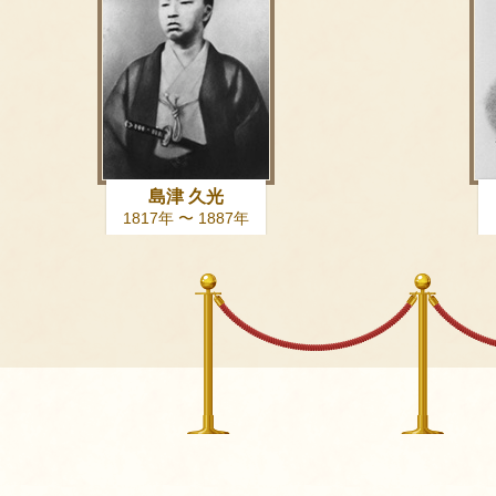
島津 久光
1817年 〜 1887年