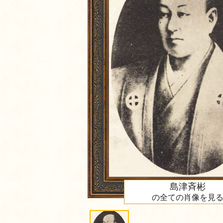
島津斉彬
の全ての肖像を見