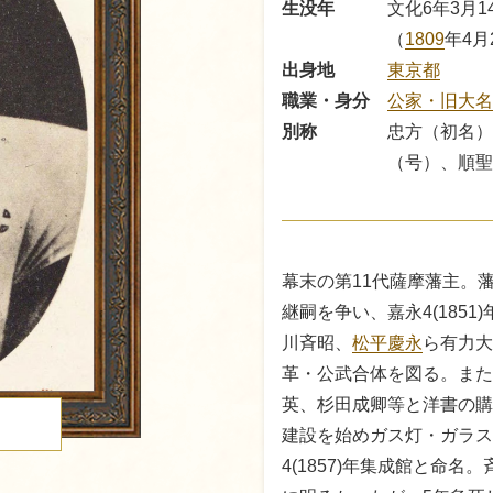
生没年
文化6年3月1
（
1809
年4月
出身地
東京都
職業・身分
公家・旧大名
別称
忠方（初名）
（号）、順聖
幕末の第11代薩摩藩主。
継嗣を争い、嘉永4(185
川斉昭、
松平慶永
ら有力大
革・公武合体を図る。また
英、杉田成卿等と洋書の購
建設を始めガス灯・ガラス
る
4(1857)年集成館と命