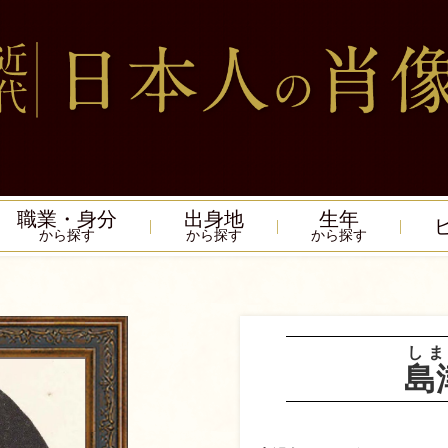
職業・身分
出身地
生年
から探す
から探す
から探す
しま
島