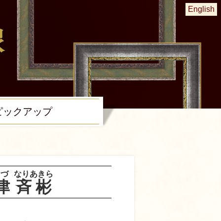
English
ピック
アップ
づ
なりあきら
津
斉彬