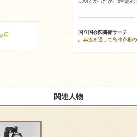
に明るかったが、5年急死
国立国会図書館サーチ
輯
典拠を通して島津斉彬
関連人物