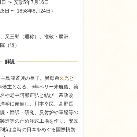
4日 〜 安政5年7月16日
28日 〜 1858年8月24日）
、又三郎（通称）、惟敬・麟洲
院（諡）
解説
藩主島津斉興の長子。異母弟
久光
と
1)年藩主となる。6年ペリー来航後、徳
名や老中阿部正弘と結び、幕政改
洋学に傾倒し、川本幸民、高野長
読・翻訳・研究、反射炉や軍艦等の
製造等のため洋式工場を作り、安政
名。斉彬は当時の日本をめぐる国際情勢