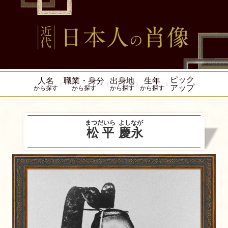
ピック
人名
職業・身分
出身地
生年
アップ
から探す
から探す
から探す
から探す
まつだいら
よしなが
松平
慶永