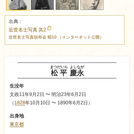
出典：
近世名士写真 其2
近世名士写真頒布会
昭10
（インターネット公開）
まつだいら
よしなが
松平
慶永
生没年
文政11年9月2日 〜 明治23年6月2日
（
1828
年10月10日 〜 1890年6月2日）
出身地
東京都