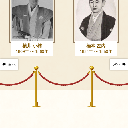
横井 小楠
橋本 左内
1809年 〜 1869年
1834年 〜 1859年
前へ
次へ