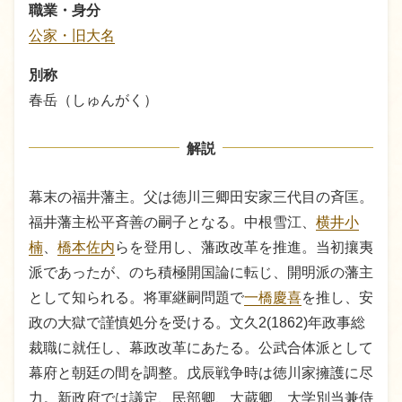
職業・身分
公家・旧大名
別称
春岳（しゅんがく）
解説
幕末の福井藩主。父は徳川三卿田安家三代目の斉匡。
福井藩主松平斉善の嗣子となる。中根雪江、
横井小
楠
、
橋本佐内
らを登用し、藩政改革を推進。当初攘夷
派であったが、のち積極開国論に転じ、開明派の藩主
として知られる。将軍継嗣問題で
一橋慶喜
を推し、安
政の大獄で謹慎処分を受ける。文久2(1862)年政事総
裁職に就任し、幕政改革にあたる。公武合体派として
幕府と朝廷の間を調整。戊辰戦争時は徳川家擁護に尽
力。新政府では議定、民部卿、大蔵卿、大学別当兼侍