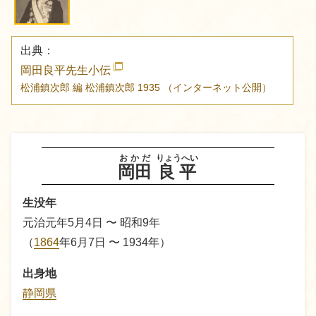
出典：
岡田良平先生小伝
松浦鎮次郎 編
松浦鎮次郎
1935
（インターネット公開）
おかだ
りょうへい
岡田
良平
生没年
元治元年5月4日 〜 昭和9年
（
1864
年6月7日 〜 1934年
）
出身地
静岡県