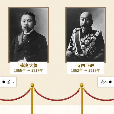
菊池 大麓
寺内 正毅
1855年 〜 1917年
1852年 〜 1919年
前へ
次へ