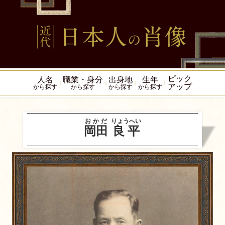
ピック
人名
職業・身分
出身地
生年
アップ
から探す
から探す
から探す
から探す
おかだ
りょうへい
岡田
良平