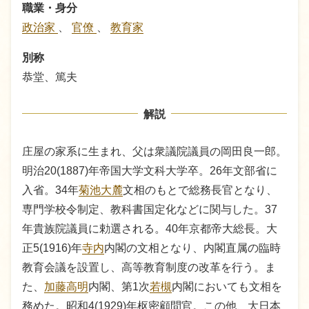
職業・身分
政治家
、
官僚
、
教育家
別称
恭堂、篤夫
解説
庄屋の家系に生まれ、父は衆議院議員の岡田良一郎。
明治20(1887)年帝国大学文科大学卒。26年文部省に
入省。34年
菊池大麓
文相のもとで総務長官となり、
専門学校令制定、教科書国定化などに関与した。37
年貴族院議員に勅選される。40年京都帝大総長。大
正5(1916)年
寺内
内閣の文相となり、内閣直属の臨時
教育会議を設置し、高等教育制度の改革を行う。ま
た、
加藤高明
内閣、第1次
若槻
内閣においても文相を
務めた。昭和4(1929)年枢密顧問官。この他、大日本