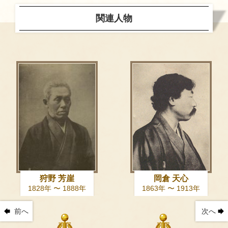
関連人物
狩野 芳崖
岡倉 天心
1828年 〜 1888年
1863年 〜 1913年
前へ
次へ