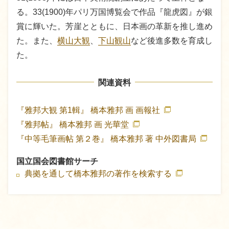
る。33(1900)年パリ万国博覧会で作品『龍虎図』が銀
賞に輝いた。芳崖とともに、日本画の革新を推し進め
た。また、
横山大観
、
下山観山
など後進多数を育成し
た。
関連資料
『雅邦大観 第1輯』
橋本雅邦 画
画報社
『雅邦帖』
橋本雅邦 画
光華堂
『中等毛筆画帖 第２巻』
橋本雅邦 著
中外図書局
国立国会図書館サーチ
典拠を通して橋本雅邦の著作を検索する