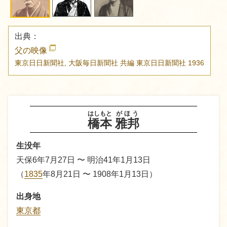
出典：
父の映像
東京日日新聞社, 大阪毎日新聞社 共編
東京日日新聞社
1936
はしもと
がほう
橋本
雅邦
生没年
天保6年7月27日 〜 明治41年1月13日
（
1835
年8月21日 〜 1908年1月13日）
出身地
東京都