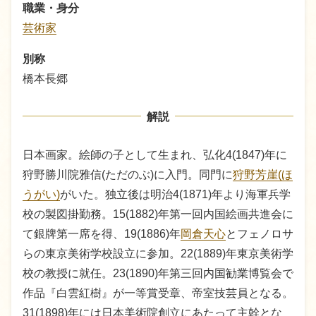
職業・身分
芸術家
別称
橋本長郷
解説
日本画家。絵師の子として生まれ、弘化4(1847)年に
狩野勝川院雅信(ただのぶ)に入門。同門に
狩野芳崖(ほ
うがい)
がいた。独立後は明治4(1871)年より海軍兵学
校の製図掛勤務。15(1882)年第一回内国絵画共進会に
て銀牌第一席を得、19(1886)年
岡倉天心
とフェノロサ
らの東京美術学校設立に参加。22(1889)年東京美術学
校の教授に就任。23(1890)年第三回内国勧業博覧会で
作品『白雲紅樹』が一等賞受章、帝室技芸員となる。
31(1898)年には日本美術院創立にあたって主幹とな