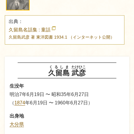
出典：
久留島名話集 : 童話
久留島武彦 著
東洋図書
1934.1
（インターネット公開）
くるしま
たけひこ
久留島
武彦
生没年
明治7年6月19日 〜 昭和35年6月27日
（
1874
年6月19日 〜 1960年6月27日）
出身地
大分県