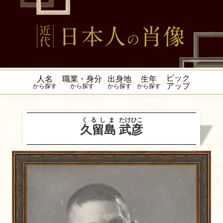
ピック
人名
職業・身分
出身地
生年
アップ
から探す
から探す
から探す
から探す
くるしま
たけひこ
久留島
武彦