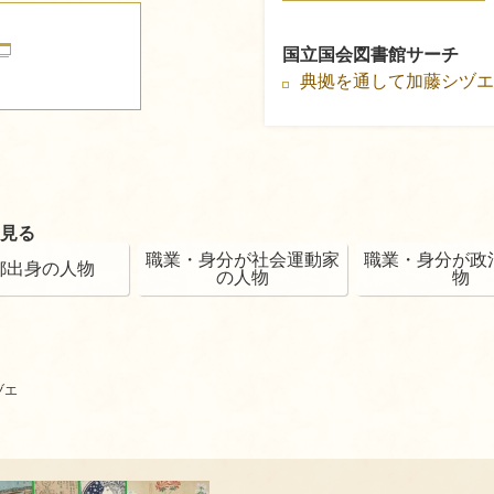
国立国会図書館サーチ
典拠を通して加藤シヅ
見る
職業・身分が社会運動家
職業・身分が政
都出身の人物
の人物
物
ヅエ