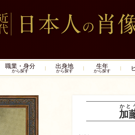
職業・身分
出身地
生年
から探す
から探す
から探す
かと
加