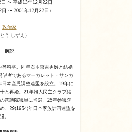
日 〜 平成13年12月22日
2日 〜 2001年12月22日）
、
政治家
とう しずえ）
解説
習院中等科卒。同年石本恵吉男爵と結婚
提唱者であるマーガレット・サンガ
1)年日本産児調整連盟を設立。19年に
十と再婚。21年婦人民主クラブ結
の衆議院議員に当選。25年参議院
、29(1954)年日本家族計画連盟を
引退。