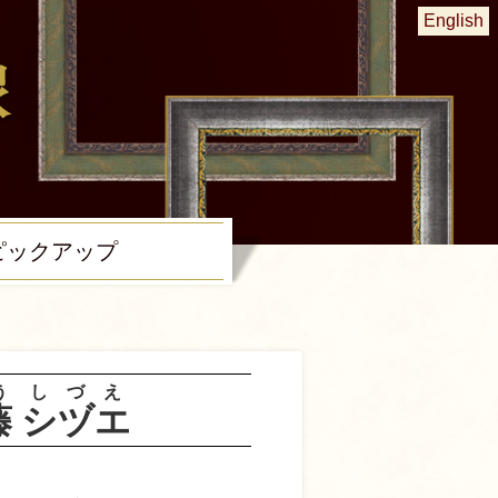
English
ピック
アップ
う
しづえ
藤
シヅエ