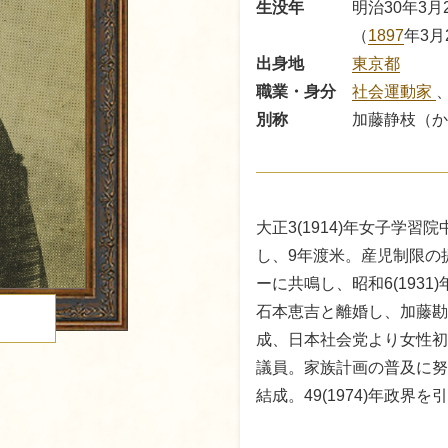
生没年
明治30年3月2
（
1897
年3月
出身地
東京都
職業・身分
社会運動家
別称
加藤静枝（か
大正3(1914)年女子学
し、9年渡米。産児制限の
ーに共鳴し、昭和6(193
石本恵吉と離婚し、加藤勘
る
成、日本社会党より女性初
議員。家族計画の普及に努め
結成。49(1974)年政界を