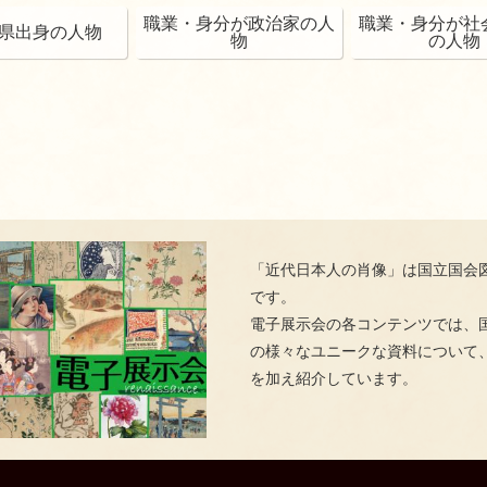
職業・身分が政治家の人
職業・身分が社
県出身の人物
物
の人物
「近代日本人の肖像」は国立国会
です。
電子展示会の各コンテンツでは、
の様々なユニークな資料について
を加え紹介しています。