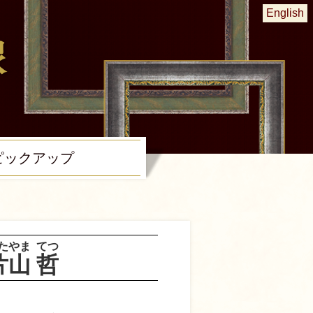
English
ピック
アップ
たやま
てつ
片山
哲