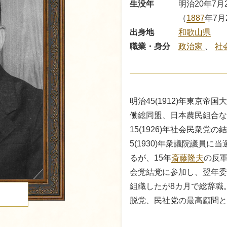
生没年
明治20年7月2
（
1887
年7月
出身地
和歌山県
職業・身分
政治家
、
社
明治45(1912)年東京
働総同盟、日本農民組合な
15(1926)年社会民衆
5(1930)年衆議院議員
るが、15年
斎藤隆夫
の反軍
会党結党に参加し、翌年委
組織したが8カ月で総辞職
る
脱党、民社党の最高顧問と