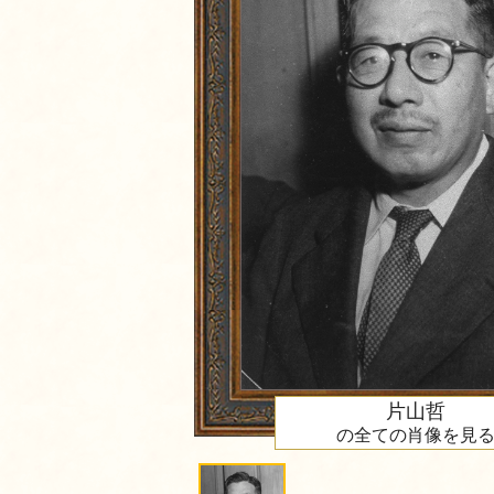
片山哲
の全ての肖像を見