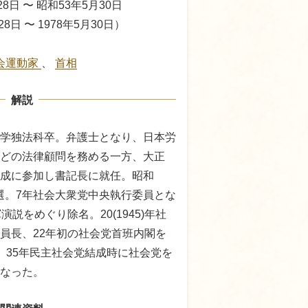
8日 〜 昭和53年5月30日
28日 〜 1978年5月30日）
会運動家
、
首相
解説
帝国大学独法科卒。弁護士となり、日本労
どの法律顧問を務める一方、大正
党の結成に参加し書記長に就任。昭和
に当選。7年社会大衆党中央執行委員とな
演説をめぐり除名。20(1945)年社
員長、22年初の社会党首班内閣を
。35年民主社会党結成時に社会党を
なった。