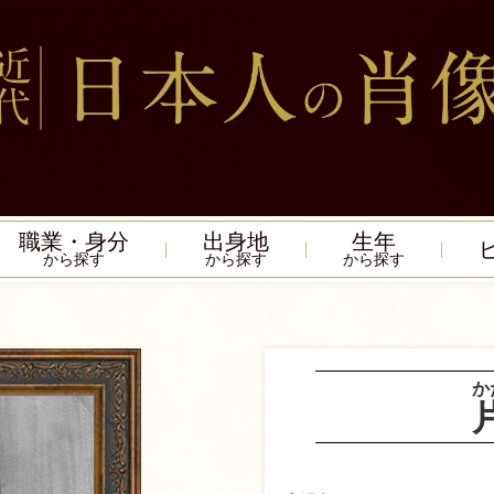
職業・身分
出身地
生年
から探す
から探す
から探す
か