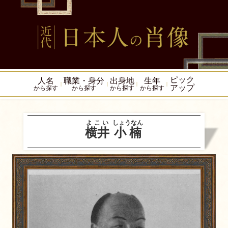
ピック
人名
職業・身分
出身地
生年
アップ
から探す
から探す
から探す
から探す
よこい
しょうなん
横井
小楠