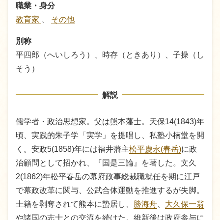
職業・身分
教育家
、
その他
別称
平四郎（へいしろう）、時存（ときあり）、子操（し
そう）
解説
儒学者・政治思想家。父は熊本藩士。天保14(1843)年
頃、実践的朱子学「実学」を提唱し、私塾小楠堂を開
く。安政5(1858)年には福井藩主
松平慶永(春岳)
に政
治顧問として招かれ、『国是三論』を著した。文久
2(1862)年松平春岳の幕府政事総裁職就任を期に江戸
で幕政改革に関与、公武合体運動を推進するが失脚。
士籍を剥奪されて熊本に蟄居し、
勝海舟
、
大久保一翁
や諸国の志士との交流を続けた。維新後は政府参与に