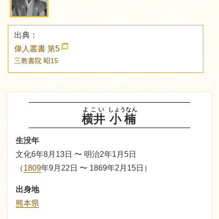
出典：
偉人叢書 第5
三教書院
昭15
よこい
しょうなん
横井
小楠
生没年
文化6年8月13日 〜 明治2年1月5日
（
1809
年9月22日 〜 1869年2月15日）
出身地
熊本県