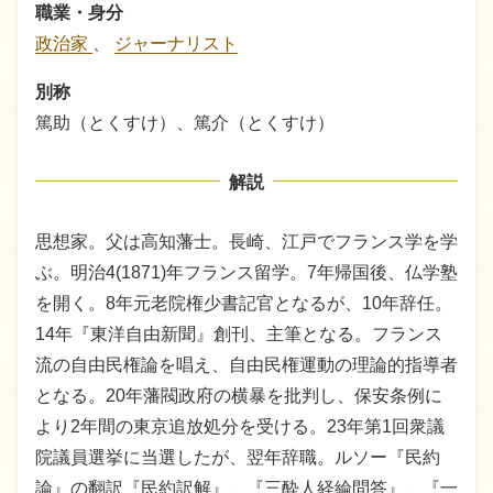
職業・身分
政治家
、
ジャーナリスト
別称
篤助（とくすけ）、篤介（とくすけ）
解説
思想家。父は高知藩士。長崎、江戸でフランス学を学
ぶ。明治4(1871)年フランス留学。7年帰国後、仏学塾
を開く。8年元老院権少書記官となるが、10年辞任。
14年『東洋自由新聞』創刊、主筆となる。フランス
流の自由民権論を唱え、自由民権運動の理論的指導者
となる。20年藩閥政府の横暴を批判し、保安条例に
より2年間の東京追放処分を受ける。23年第1回衆議
院議員選挙に当選したが、翌年辞職。ルソー『民約
論』の翻訳『民約訳解』、『三酔人経綸問答』、『一