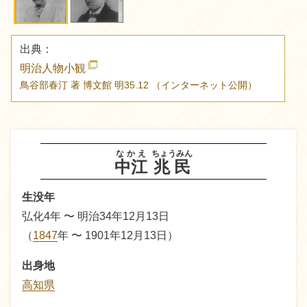
出典：
明治人物小観
鳥谷部春汀 著
博文館
明35.12
（インターネット公開）
なかえ
ちょうみん
中江
兆民
生没年
弘化4年 〜 明治34年12月13日
（
1847
年
〜 1901年12月13日）
出身地
高知県