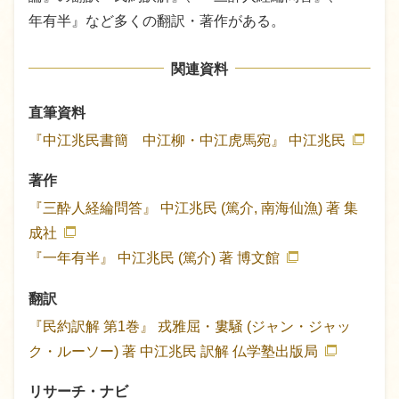
年有半』など多くの翻訳・著作がある。
関連資料
直筆資料
『中江兆民書簡 中江柳・中江虎馬宛』
中江兆民
著作
『三酔人経綸問答』
中江兆民 (篤介, 南海仙漁) 著
集
成社
『一年有半』
中江兆民 (篤介) 著
博文館
翻訳
『民約訳解 第1巻』
戎雅屈・婁騒 (ジャン・ジャッ
ク・ルーソー) 著
中江兆民 訳解
仏学塾出版局
リサーチ・ナビ