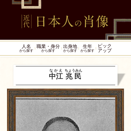
ピック
人名
職業・身分
出身地
生年
アップ
から探す
から探す
から探す
から探す
なかえ
ちょうみん
中江
兆民