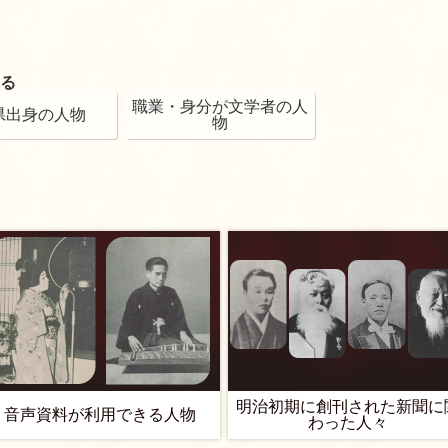
る
職業・身分が文学者の人
県出身の人物
物
明治初期に創刊された新聞に
音声資料が利用できる人物
わった人々