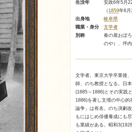
生没年
安政6年5月2
（
1859
年6月
出身地
岐阜県
職業・身分
文学者
別称
春の屋おぼろ
のや）、坪内
文学者。東京大学卒業後、
師、のち教授となる。日本
(1885～1886)とその実
1886)を著し文壇の中心
論争」は有名。のち演劇改
もにはじめ俳優養成にも尽
も業績がある。昭和3(19