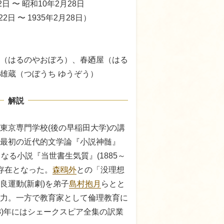
2日 〜 昭和10年2月28日
22日 〜 1935年2月28日）
（はるのやおぼろ）、春廼屋（はる
雄蔵（つぼうち ゆうぞう）
解説
東京専門学校(後の早稲田大学)の講
最初の近代的文学論『小説神髄』
践となる小説『当世書生気質』(1885～
的存在となった。
森鴎外
との「没理想
良運動(新劇)を弟子
島村抱月
らとと
力。一方で教育家として倫理教育に
28)年にはシェークスピア全集の訳業