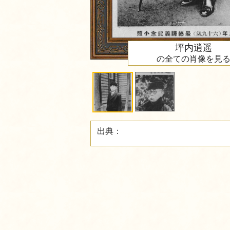
坪内逍遥
の全ての肖像を見
出典：