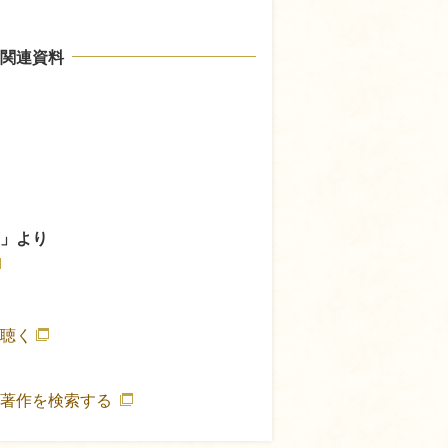
関連資料
」より
聴く
の著作を検索する