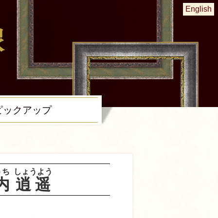
English
ピック
アップ
うち
しょうよう
内
逍遥