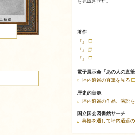
を完成させた。
著作
る
『』
『』
『』
電子展示会「あの人の直筆
坪内逍遥の直筆を見る
歴史的音源
坪内逍遥の作品、演説を
国立国会図書館サーチ
典拠を通して坪内逍遥