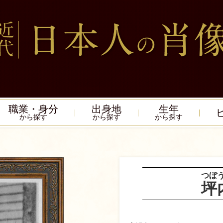
職業・身分
出身地
生年
から探す
から探す
から探す
つぼ
坪