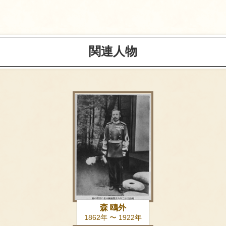
関連人物
森 鴎外
1862年 〜 1922年