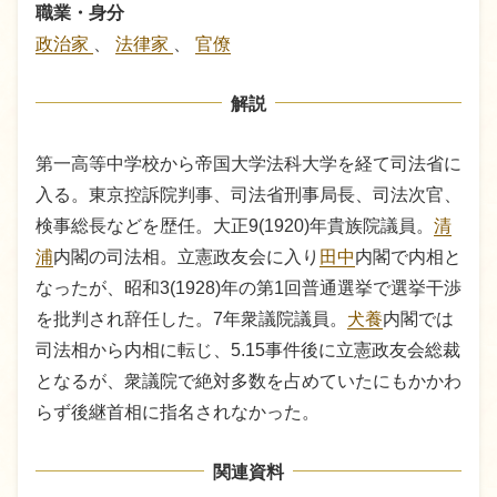
職業・身分
政治家
、
法律家
、
官僚
解説
第一高等中学校から帝国大学法科大学を経て司法省に
入る。東京控訴院判事、司法省刑事局長、司法次官、
検事総長などを歴任。大正9(1920)年貴族院議員。
清
浦
内閣の司法相。立憲政友会に入り
田中
内閣で内相と
なったが、昭和3(1928)年の第1回普通選挙で選挙干渉
を批判され辞任した。7年衆議院議員。
犬養
内閣では
司法相から内相に転じ、5.15事件後に立憲政友会総裁
となるが、衆議院で絶対多数を占めていたにもかかわ
らず後継首相に指名されなかった。
関連資料