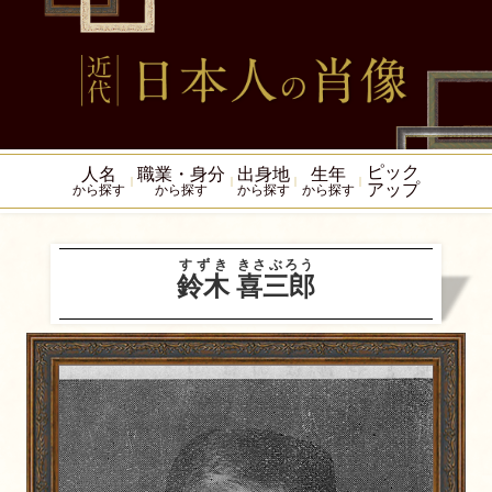
ピック
人名
職業・身分
出身地
生年
アップ
から探す
から探す
から探す
から探す
すずき
きさぶろう
鈴木
喜三郎