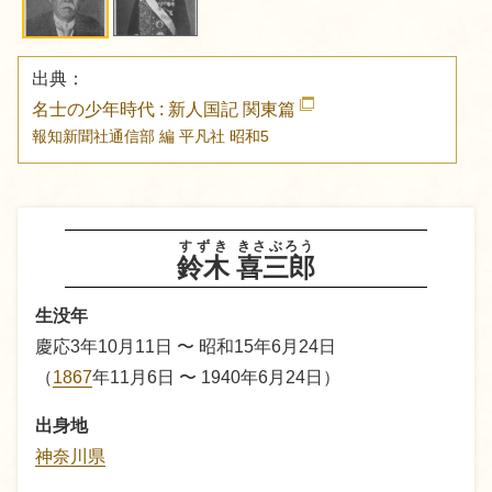
出典：
名士の少年時代 : 新人国記 関東篇
報知新聞社通信部 編
平凡社
昭和5
すずき
きさぶろう
鈴木
喜三郎
生没年
慶応3年10月11日 〜 昭和15年6月24日
（
1867
年11月6日 〜 1940年6月24日）
出身地
神奈川県