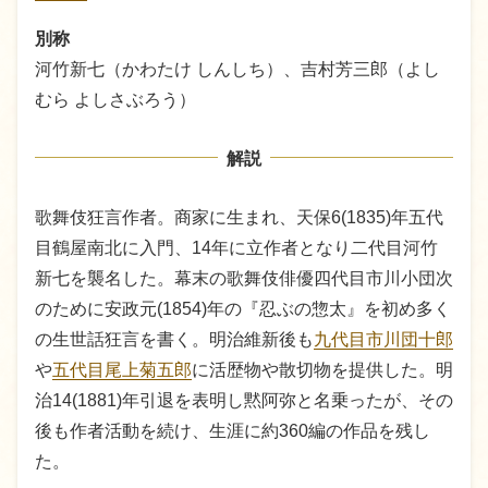
別称
河竹新七（かわたけ しんしち）、吉村芳三郎（よし
むら よしさぶろう）
解説
歌舞伎狂言作者。商家に生まれ、天保6(1835)年五代
目鶴屋南北に入門、14年に立作者となり二代目河竹
新七を襲名した。幕末の歌舞伎俳優四代目市川小団次
のために安政元(1854)年の『忍ぶの惣太』を初め多く
の生世話狂言を書く。明治維新後も
九代目市川団十郎
や
五代目尾上菊五郎
に活歴物や散切物を提供した。明
治14(1881)年引退を表明し黙阿弥と名乗ったが、その
後も作者活動を続け、生涯に約360編の作品を残し
た。