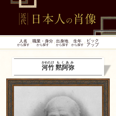
ピック
人名
職業・身分
出身地
生年
アップ
から探す
から探す
から探す
から探す
かわたけ
もくあみ
河竹
黙阿弥