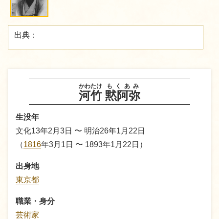
出典：
かわたけ
もくあみ
河竹
黙阿弥
生没年
文化13年2月3日 〜 明治26年1月22日
（
1816
年3月1日 〜 1893年1月22日）
出身地
東京都
職業・身分
芸術家