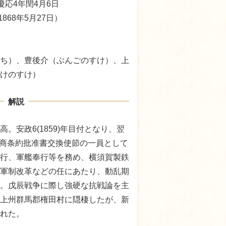
 慶応4年閏4月6日
1868年5月27日）
ち）、豊後介（ぶんごのすけ）、上
けのすけ）
解説
。安政6(1859)年目付となり、翌
好通商条約批准書交換使節の一員として
行、軍艦奉行等を務め、横須賀製鉄
軍制改革などの任にあたり、動乱期
。戊辰戦争に際し強硬な抗戦論を主
上州群馬郡権田村に隠棲したが、新
れた。