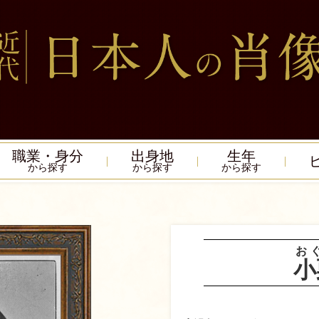
職業・身分
出身地
生年
から探す
から探す
から探す
お
小