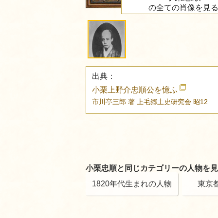
の全ての肖像を見
出典：
小栗上野介忠順公を憶ふ
市川亭三郎 著
上毛郷土史研究会
昭12
小栗忠順と同じカテゴリーの人物を見
1820年代生まれの人物
東京