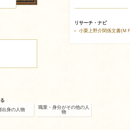
る
リサーチ・ナビ
小栗上野介関係文書(Ｍ
る
職業・身分がその他の人
都出身の人物
物