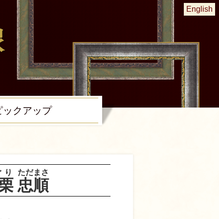
English
ピック
アップ
ぐり
ただまさ
栗
忠順