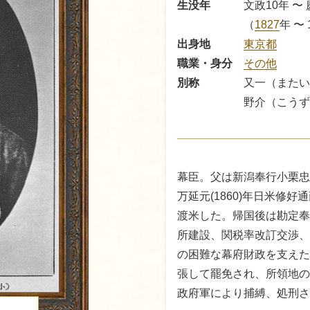
生没年
文政10年 〜
（
1827
年
〜 
出身地
東京都
職業・身分
その他
別称
又一（またい
野介（こうず
幕臣。父は新潟奉行小栗忠高
万延元(1860)年日米修
渡米した。帰国後は勘定奉
所建設、関税率改訂交渉、
の困難な幕府財政を支えた
張して罷免され、所領地の
政府軍により捕縛、処刑さ