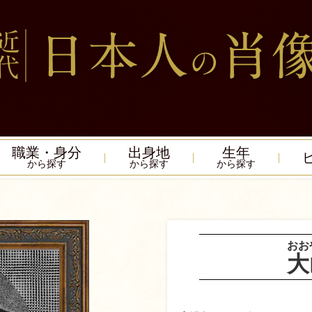
職業・身分
出身地
生年
から探す
から探す
から探す
おお
大