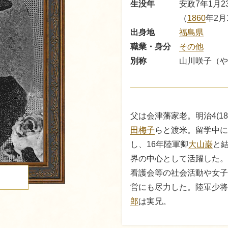
生没年
安政7年1月2
（
1860
年2月
出身地
福島県
職業・身分
その他
別称
山川咲子（や
父は会津藩家老。明治4(1
田梅子
らと渡米。留学中に
し、16年陸軍卿
大山巌
と
界の中心として活躍した。
看護会等の社会活動や女子
る
営にも尽力した。陸軍少将
郎
は実兄。