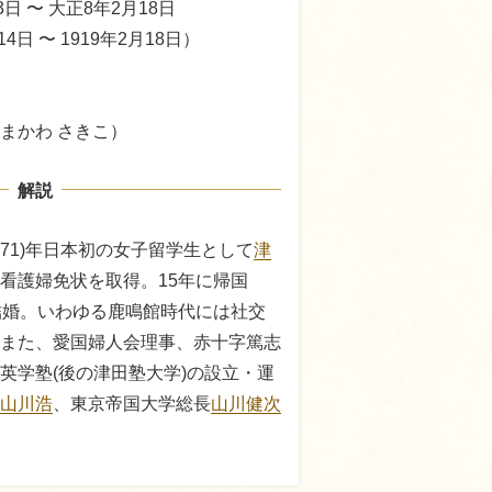
3日 〜 大正8年2月18日
14日 〜 1919年2月18日）
まかわ さきこ）
解説
871)年日本初の女子留学生として
津
看護婦免状を取得。15年に帰国
結婚。いわゆる鹿鳴館時代には社交
また、愛国婦人会理事、赤十字篤志
英学塾(後の津田塾大学)の設立・運
山川浩
、東京帝国大学総長
山川健次