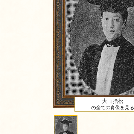
大山捨松
の全ての肖像を見