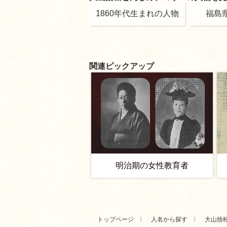
1860年代生まれの人物
福島
関連ピックアップ
明治期の女性教育者
トップページ
人名から探す
大山捨