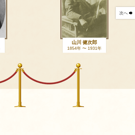
次へ
山川 健次郎
年
1854年 〜 1931年