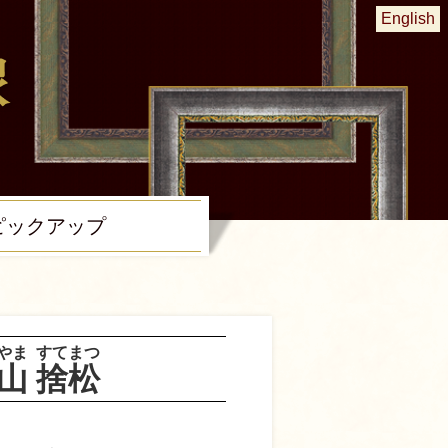
English
ピック
アップ
やま
すてまつ
山
捨松