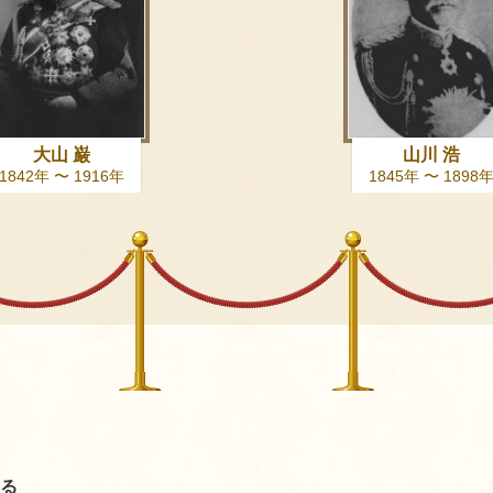
大山 巌
山川 浩
1842年 〜 1916年
1845年 〜 1898
る