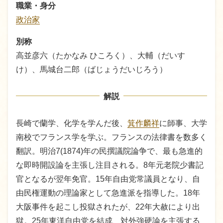
職業・身分
政治家
別称
高並彦六（たかなみ ひころく）、大輔（だいす
け）、馬城台二郎（ばじょうだいじろう）
解説
長崎で蘭学、化学を学んだ後、
箕作麟祥
に師事、大学
南校でフランス学を学ぶ。フランスの法律書を数多く
翻訳。明治7(1874)年の民撰議院論争で、最も急進的
な即時開設論を主張し注目される。8年元老院少書記
官となるが翌年免官。15年自由党常議員となり、自
由民権運動の理論家として急進派を指導した。18年
大阪事件を起こし投獄されたが、22年大赦により出
獄。25年東洋自由党を結成、対外強硬論を主張する