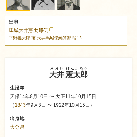
出典：
馬城大井憲太郎伝
平野義太郎 著
大井馬城伝編纂部
昭13
おおい
けんたろう
大井
憲太郎
生没年
天保14年8月10日 〜 大正11年10月15日
（
1843
年9月3日 〜 1922年10月15日）
出身地
大分県