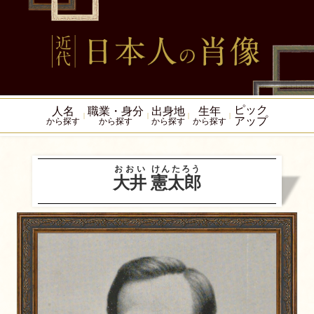
ピック
人名
職業・身分
出身地
生年
アップ
から探す
から探す
から探す
から探す
おおい
けんたろう
大井
憲太郎