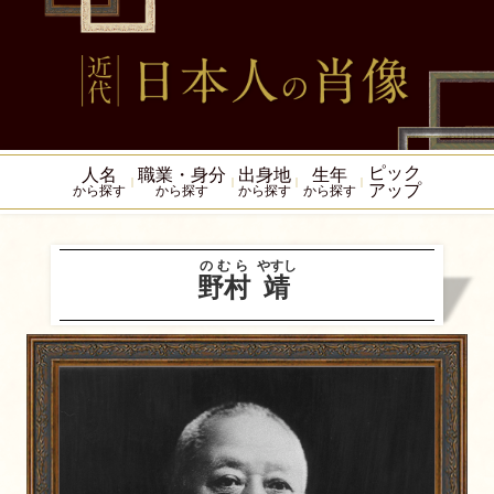
ピック
人名
職業・身分
出身地
生年
アップ
から探す
から探す
から探す
から探す
のむら
やすし
野村
靖