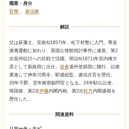
職業・身分
官僚
、
政治家
解説
父は萩藩士。安政4(1857)年、松下村塾に入門。尊皇
攘夷運動に加わり、英国公使館焼討事件に連座。第2
次長州征討への抗戦で活躍。明治4(1871)年宮内権大
丞として新政府に出仕。
岩倉
遣外使節団に随行。以後
累進して神奈川県令、駅逓総監、逓信次官を歴任。
20年子爵。翌年枢密顧問官となる。24年駐仏公使。
帰国後、第2次
伊藤
内閣内相、第2次
松方
内閣逓相を
歴任した。
関連資料
リサーチ・ナビ