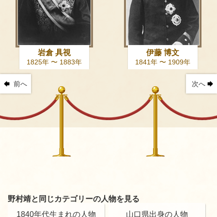
岩倉 具視
伊藤 博文
1825年 〜 1883年
1841年 〜 1909年
前へ
次へ
野村靖と同じカテゴリーの人物を見る
1840年代生まれの人物
山口県出身の人物