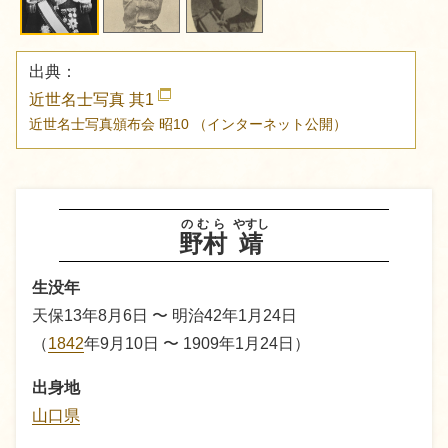
出典：
近世名士写真 其1
近世名士写真頒布会
昭10
（インターネット公開）
のむら
やすし
野村
靖
生没年
天保13年8月6日 〜 明治42年1月24日
（
1842
年9月10日 〜 1909年1月24日）
出身地
山口県