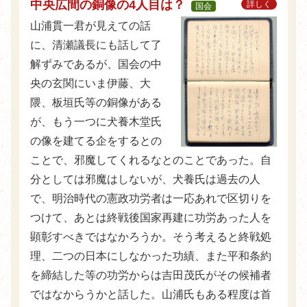
中央広間の銅像の4人目は？
詳しく
国会
山浦貫一君が見えての話
に、清瀬議長にも話して了
解ずみであるが、国会の中
央の玄関にいま伊藤、大
隈、板垣氏等の銅像がある
が、もう一つに犬養木堂氏
の像を建てる企をするとの
ことで、邪魔してくれるなとのことであった。自
分としては邪魔はしないが、犬養氏は過去の人
で、明治時代の憲政功労者は一応あれで区切りを
つけて、あとは終戦後国家再建に功労あった人を
顕彰すべきではなかろうか。そう考えると終戦処
理、二つの日本にしなかった功績、また平和条約
を締結した等の功労からは吉田茂氏がその候補者
ではなからうかと話した。山浦氏もある程度は首