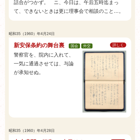
話合がつかず。 ニ、今日は、午后五時迄まっ
て、できないときは更に理事会で相談のこと…。
昭和35（1960）年4月24日
新安保条約の舞台裏
詳しく
国会
外交
警察官を、院内に入れて、
一気に通過させては、与論
が承知せぬ。
昭和35（1960）年4月28日