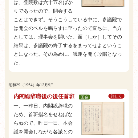
は、登院数は六十五名ばか
りであったので、開会する
ことはできず。そうこうしている中に、参議院で
は開会のベルを鳴らすに至ったので直ちに、当方
としては、理事会を開いた。而［しか］してその
結果は、参議院の終了するをまってせよというこ
とになった。その為めに、議運を開く段階となっ
た。
昭和29（1954）年12月9日
内閣総辞職後の後任首班
詳しく
国会
一、一昨日、内閣総辞職の
ため、首班指名をせねばな
らぬので、昨日一日、本会
議を開会しながら各派との