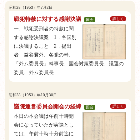
昭和28（1953）年7月2日
戦犯特赦に対する感謝決議
詳しく
国会
一、戦犯受刑者の特赦に関
する感謝決議案 1．各国別
に決議すること 2．提出
者 益谷君外、各党の幹、
「外ム委員長」幹事長、国会対策委員長、議運の
委員、外ム委員長
昭和28（1953）年10月30日
議院運営委員会開会の経緯
詳しく
国会
本日の本会議は午前十時開
会になっていたが実際とし
ては、午前十時十分前迄に