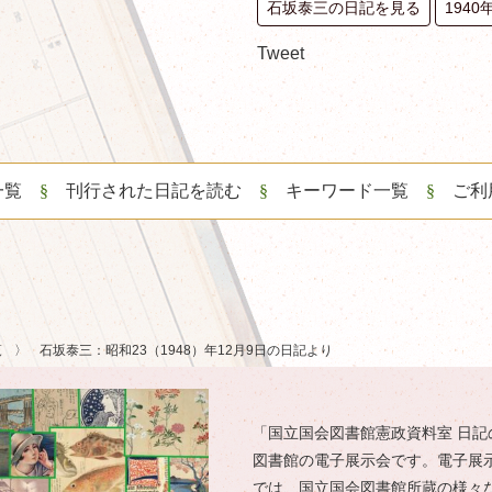
石坂泰三の日記を見る
194
Tweet
一覧
刊行された日記を読む
キーワード一覧
ご利
覧
石坂泰三：昭和23（1948）年12月9日の日記より
「国立国会図書館憲政資料室 日記
図書館の電子展示会です。電子展
では、国立国会図書館所蔵の様々