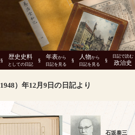
歴史史料
年表
人物
日記で読む
から
から
政治史
としての日記
日記を見る
日記を見る
1948）年12月9日の日記より
石坂泰三