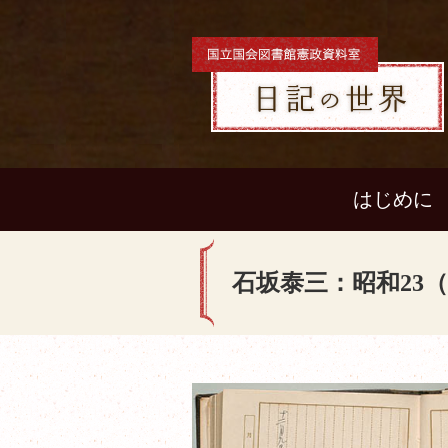
はじめに
石坂泰三：昭和23（