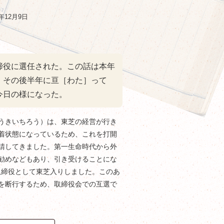
年12月9日
締役に選任された。この話は本年
。その後半年に亘［わた］って
今日の様になった。
うきいちろう）は、東芝の経営が行き
着状態になっているため、これを打開
請してきました。第一生命時代から外
勧めなどもあり、引き受けることにな
に取締役として東芝入りしました。このあ
再建を断行するため、取締役会での互選で