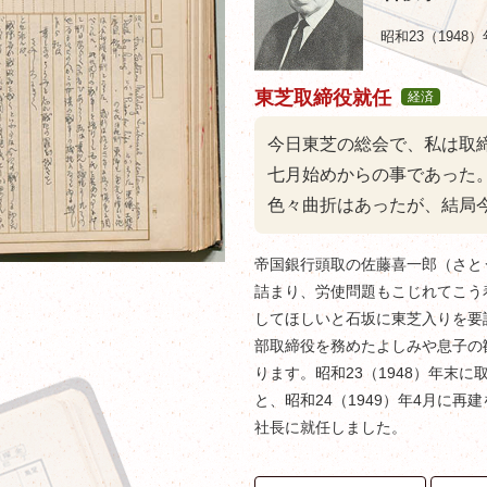
昭和23（1948）
東芝取締役就任
経済
今日東芝の総会で、私は取
七月始めからの事であった
色々曲折はあったが、結局
帝国銀行頭取の佐藤喜一郎（さと
詰まり、労使問題もこじれてこう
してほしいと石坂に東芝入りを要
部取締役を務めたよしみや息子の
ります。昭和23（1948）年末
と、昭和24（1949）年4月に
社長に就任しました。