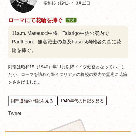
昭和16（1941）年3月12日
ローマにて花輪を捧ぐ
海外
11a.m. Matteucci中将、Talarigo中佐の案内で
Pantheon、無名戦士の墓及Fascist殉難者の墓に花
輪を捧ぐ。
阿部は昭和15（1940）年11月以降ドイツ勤務となっていまし
たが、ローマを訪れた際イタリア人の将校の案内で霊廟に花輪
をささげました。
阿部勝雄の日記を見る
1940年代の日記を見る
Tweet