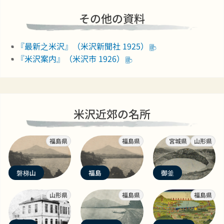
その他の資料
『最新之米沢』（米沢新聞社 1925）
『米沢案内』（米沢市 1926）
米沢近郊の名所
福島県
福島県
宮城県
山形県
磐梯山
福島
御釜
山形県
福島県
福島県