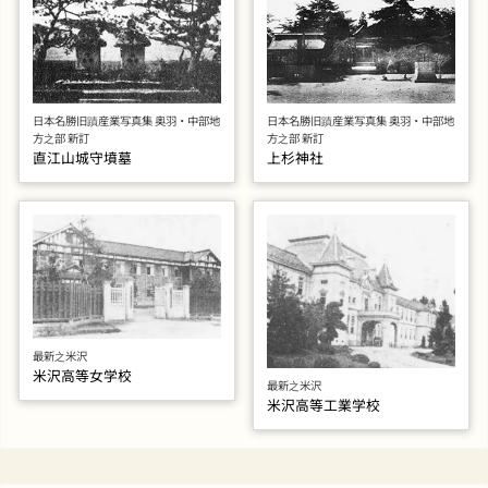
日本名勝旧蹟産業写真集 奥羽・中部地
日本名勝旧蹟産業写真集 奥羽・中部地
方之部 新訂
方之部 新訂
直江山城守墳墓
上杉神社
最新之米沢
米沢高等女学校
最新之米沢
米沢高等工業学校