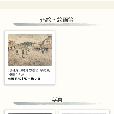
錦絵・絵画等
三島通庸三県道路改修抄図 「山形県」
（図版５５枚）
南置賜郡米沢市街ノ図
写真