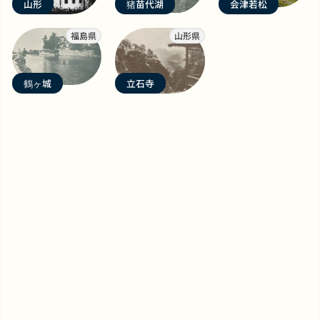
山形
猪苗代湖
会津若松
福島県
山形県
鶴ヶ城
立石寺