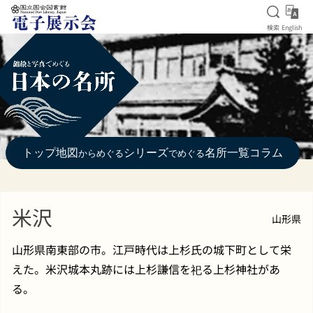
検索を
Eng
検索
English
本文へ移動
トップ
地図
シリーズ
名所一覧
コラム
からめぐる
でめぐる
米沢
山形県
山形県南東部の市。江戸時代は上杉氏の城下町として栄
えた。米沢城本丸跡には上杉謙信を祀る上杉神社があ
る。