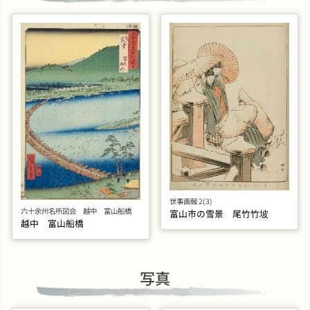
世事画報 2(3)
六十余州名所図会 越中 富山船橋
富山市の雪景 尾竹竹坡
越中 富山船橋
写真