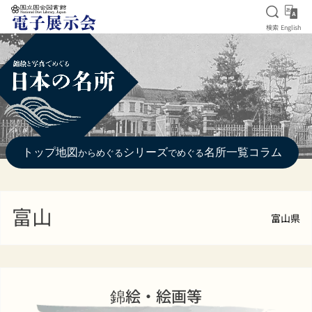
検索を
Eng
検索
English
本文へ移動
トップ
地図
シリーズ
名所一覧
コラム
からめぐる
でめぐる
富山
富山県
錦絵・絵画等