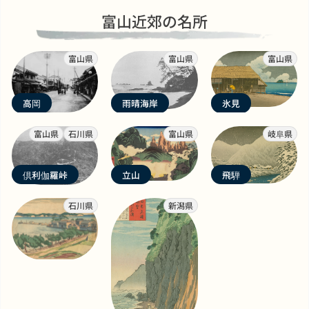
富山近郊の名所
富山県
富山県
富山県
高岡
雨晴海岸
氷見
富山県
石川県
富山県
岐阜県
倶利伽羅峠
立山
飛騨
石川県
新潟県