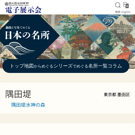
検索を
Eng
検索
English
本文へ移動
トップ
地図
シリーズ
名所一覧
コラム
からめぐる
でめぐる
隅田堤
東京都 墨田区
隅田堤
水神の森