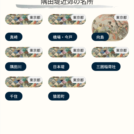
隅田堤近郊の名所
東京都
東京都
東京都
真崎
橋場・今戸
向島
東京都
東京都
東京都
隅田川
日本堤
三囲稲荷社
東京都
東京都
千住
猿若町