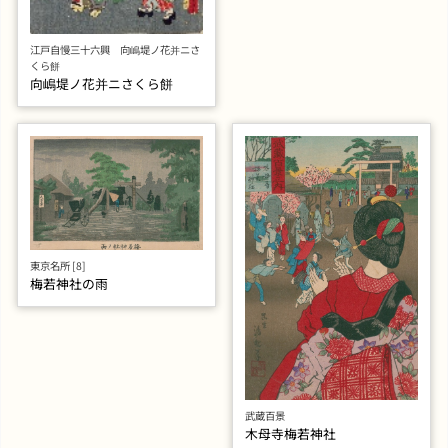
江戸自慢三十六興 向嶋堤ノ花并ニさ
くら餅
向嶋堤ノ花并ニさくら餅
東京名所 [8]
梅若神社の雨
武蔵百景
木母寺梅若神社