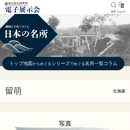
検索を
Eng
検索
English
本文へ移動
トップ
地図
シリーズ
名所一覧
コラム
からめぐる
でめぐる
留萌
北海道
写真