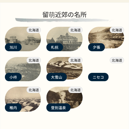
留萌近郊の名所
北海道
北海道
北海道
旭川
札幌
夕張
北海道
北海道
北海道
小樽
大雪山
ニセコ
北海道
北海道
稚内
登別温泉