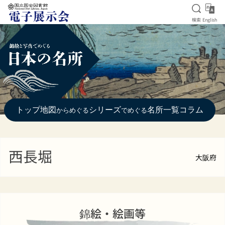
検索を
Eng
検索
English
本文へ移動
トップ
地図
シリーズ
名所一覧
コラム
からめぐる
でめぐる
西長堀
大阪府
錦絵・絵画等