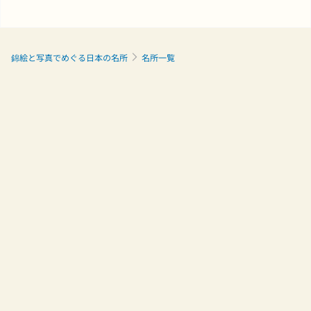
錦絵と写真でめぐる日本の名所
名所一覧
ご利用について