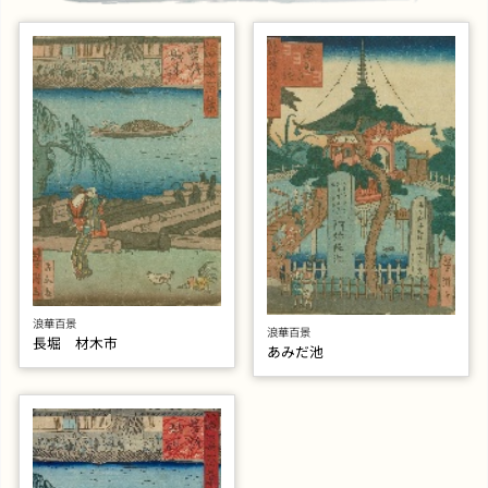
浪華百景
浪華百景
長堀 材木市
あみだ池