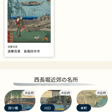
浪華百景
浪華百景 長堀材木市
西長堀近郊の名所
大阪府
大阪府
大阪府
四ツ橋
川口
本町