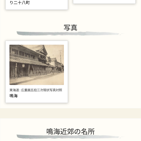
り二十八町
写真
東海道 : 広重画五拾三次現状写真対照
鳴海
鳴海近郊の名所