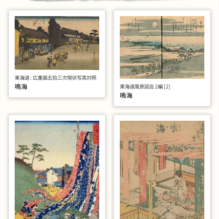
東海道 : 広重画五拾三次現状写真対照
鳴海
東海道風景図会 2編 [2]
鳴海