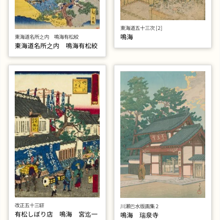
東海道五十三次 [2]
鳴海
東海道名所之内 鳴海有松絞
東海道名所之内 鳴海有松絞
改正五十三驛
川瀬巴水版画集 2
有松しぼり店 鳴海 宮迄一
鳴海 瑞泉寺