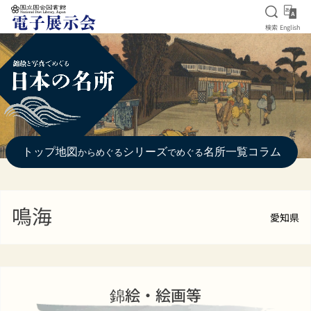
検索を
Eng
検索
English
本文へ移動
トップ
地図
シリーズ
名所一覧
コラム
からめぐる
でめぐる
鳴海
愛知県
錦絵・絵画等