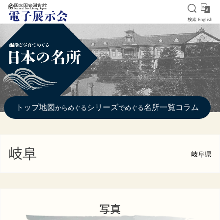
検索を
Eng
検索
English
本文へ移動
トップ
地図
シリーズ
名所一覧
コラム
からめぐる
でめぐる
岐阜
岐阜県
写真