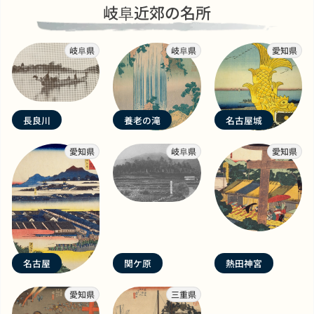
岐阜近郊の名所
岐阜県
岐阜県
愛知県
長良川
養老の滝
名古屋城
愛知県
岐阜県
愛知県
名古屋
関ケ原
熱田神宮
愛知県
三重県