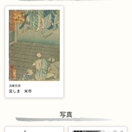
浪華百景
當しま 米市
写真