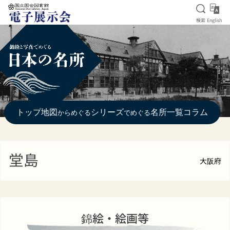
検索を
Eng
検索
English
本文へ移動
トップ
地図
シリーズ
名所一覧
コラム
からめぐる
でめぐる
堂島
大阪府
錦絵・絵画等