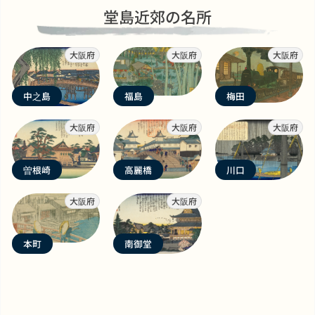
堂島近郊の名所
大阪府
大阪府
大阪府
中之島
福島
梅田
大阪府
大阪府
大阪府
曽根崎
高麗橋
川口
大阪府
大阪府
本町
南御堂