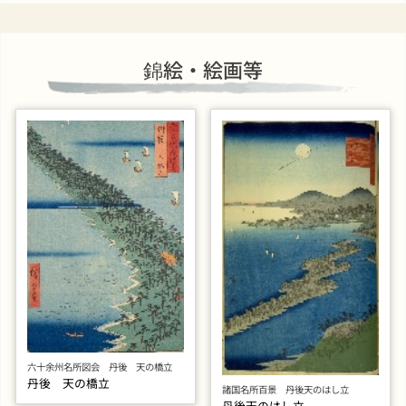
錦絵・絵画等
六十余州名所図会 丹後 天の橋立
丹後 天の橋立
諸国名所百景 丹後天のはし立
丹後天のはし立