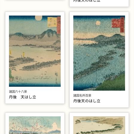
諸国六十八景
諸国名所百景
丹後 天はし立
丹後天のはし立