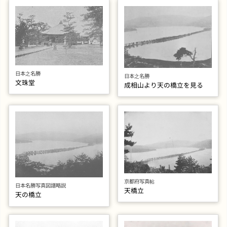
日本之名勝
日本之名勝
文珠堂
成相山より天の橋立を見る
京都府写真帖
日本名勝写真図譜略説
天橋立
天の橋立