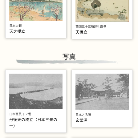
日本大観
西国三十三所巡礼画巻
天之橋立
天橋立
写真
日本百景 下 2版
日本之名勝
丹後天の橋立（日本三景の
玄武洞
一）