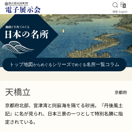
検索を
Eng
検索
English
本文へ移動
トップ
地図
シリーズ
名所一覧
コラム
からめぐる
でめぐる
天橋立
京都府
京都府北部、宮津湾と阿蘇海を隔てる砂洲。『丹後風土
記』に名が見られ、日本三景の一つとして特別名勝に指
定されている。