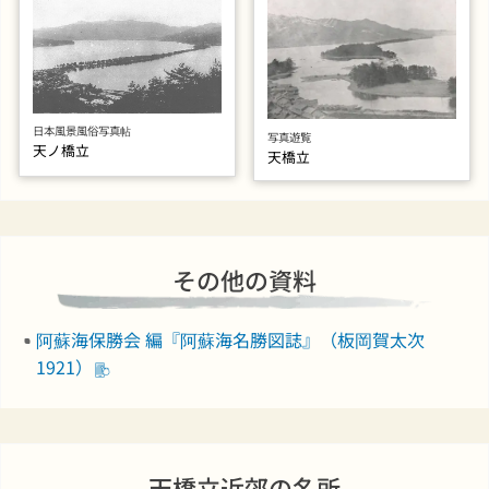
日本風景風俗写真帖
写真遊覧
天ノ橋立
天橋立
その他の資料
阿蘇海保勝会 編『阿蘇海名勝図誌』（板岡賀太次
1921）
天橋立近郊の名所