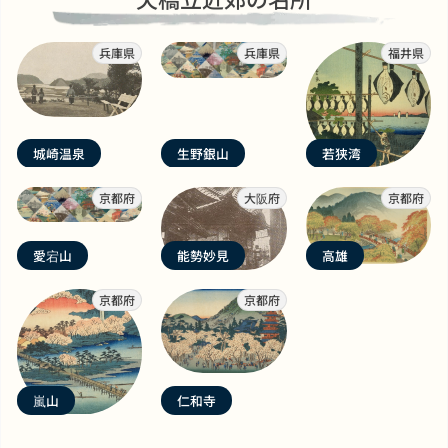
兵庫県
兵庫県
福井県
城崎温泉
生野銀山
若狭湾
京都府
大阪府
京都府
愛宕山
能勢妙見
高雄
京都府
京都府
嵐山
仁和寺