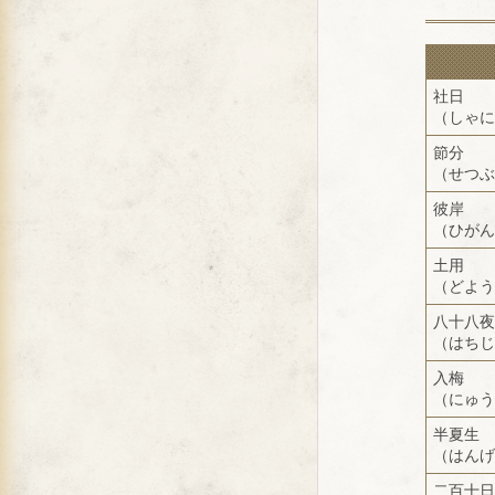
社日
（しゃに
節分
（せつぶ
彼岸
（ひがん
土用
（どよう
八十八夜
（はちじ
入梅
（にゅう
半夏生
（はんげ
二百十日