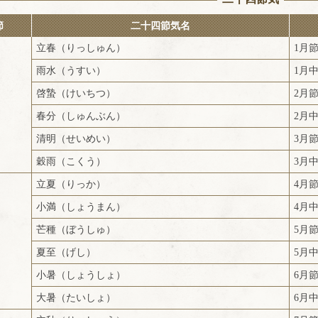
節
二十四節気名
立春（りっしゅん）
1月
雨水（うすい）
1月
啓蟄（けいちつ）
2月
春分（しゅんぶん）
2月
清明（せいめい）
3月
穀雨（こくう）
3月
立夏（りっか）
4月
小満（しょうまん）
4月
芒種（ぼうしゅ）
5月
夏至（げし）
5月
小暑（しょうしょ）
6月
大暑（たいしょ）
6月