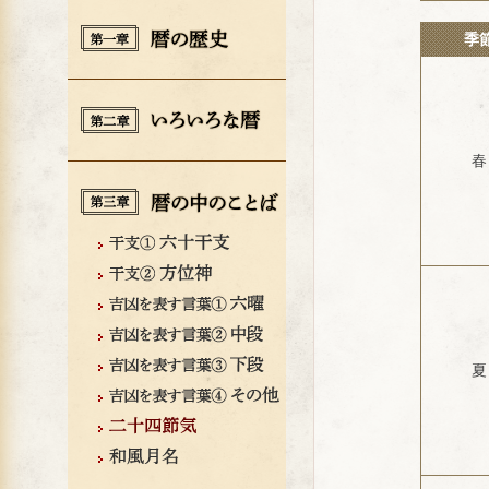
季
春
夏