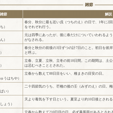
雑節
雑節
解説
春分、秋分に最も近い戊（つちのえ）の日で、1年に2
ち）
をそれぞれ行う。
元は四季にあったが、後に春だけについていわれるよう
ん）
がなされる。
春分と秋分の前後の3日ずつの計7日のこと。初日を彼
）
と呼ぶ。
立春、立夏、立秋、立冬の前18日間。この期間は、土公
）
は忌むべきこととされた。
立春から数えて88日目をいい、種まきの目安の日。
ゅうはちや）
二十四節気のうち、芒種の後の壬（みずのえ）の日。梅
ばい）
天より毒気を下す日という。夏至より約10日後とされる
しょう）
立春から数えて210日目の日。必ず暴風雨があるとされ