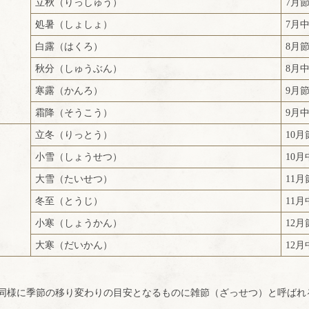
立秋（りっしゅう）
7月
処暑（しょしょ）
7月
白露（はくろ）
8月
秋分（しゅうぶん）
8月
寒露（かんろ）
9月
霜降（そうこう）
9月
立冬（りっとう）
10月
小雪（しょうせつ）
10月
大雪（たいせつ）
11月
冬至（とうじ）
11月
小寒（しょうかん）
12月
大寒（だいかん）
12月
同様に季節の移り変わりの目安となるものに雑節（ざっせつ）と呼ばれ