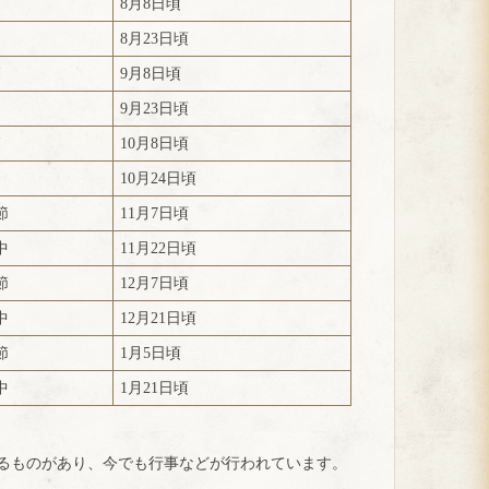
節
8月8日頃
中
8月23日頃
節
9月8日頃
中
9月23日頃
節
10月8日頃
中
10月24日頃
節
11月7日頃
中
11月22日頃
節
12月7日頃
中
12月21日頃
節
1月5日頃
中
1月21日頃
るものがあり、今でも行事などが行われています。