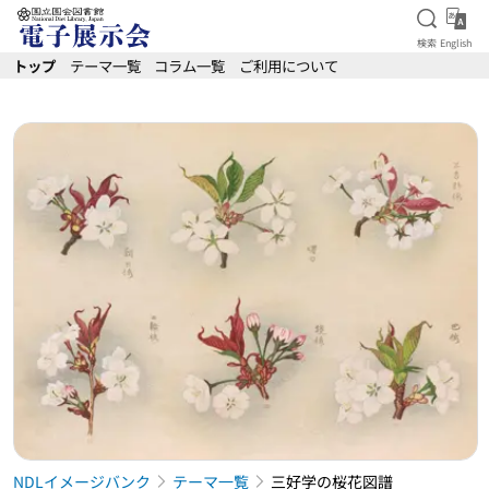
検索を
Eng
検索
English
本文へ移動
トップ
テーマ一覧
コラム一覧
ご利用について
NDLイメージバンク
テーマ一覧
三好学の桜花図譜