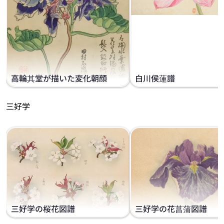
高輪其堂が描いた変化朝顔
白川侯蓮譜
三好学
三好学の桜花図譜
三好学の花菖蒲図譜