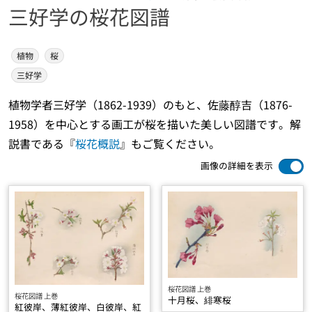
三好学の桜花図譜
植物
桜
三好学
植物学者三好学（1862-1939）のもと、佐藤醇吉（1876-
1958）を中心とする画工が桜を描いた美しい図譜です。解
説書である『
桜花概説
』もご覧ください。
画像の詳細を表示
桜花図譜 上巻
桜花図譜 上巻
十月桜、緋寒桜
紅彼岸、薄紅彼岸、白彼岸、紅