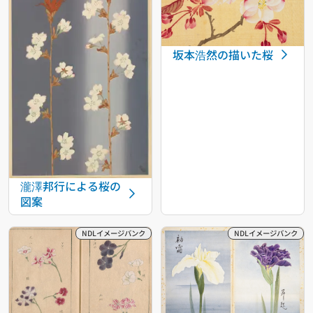
坂本浩然の描いた桜
瀧澤邦行による桜の
図案