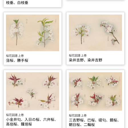
枝垂、白枝垂
桜花図譜 上巻
桜花図譜 上巻
染井吉野、染井吉野
蒲桜、勝手桜
桜花図譜 上巻
桜花図譜 上巻
小金井匂、入日の桜、六弁桜、
三吉野桜、巴桜、曙匂、鏡桜、
高嶺桜、鐘馗桜
朝日桜、二輪桜