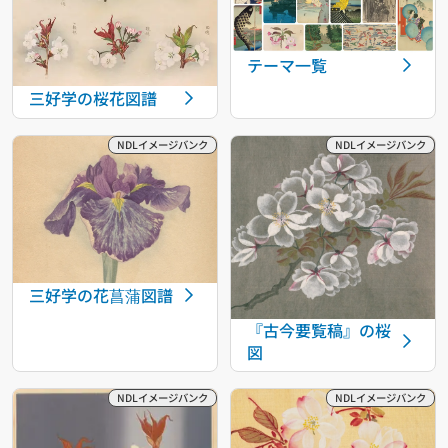
テーマ一覧
三好学の桜花図譜
三好学の花菖蒲図譜
『古今要覧稿』の桜
図