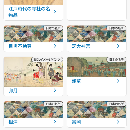
江戸時代の寺社の名
物品
目黒不動尊
芝大神宮
浅草
卯月
根津
富岡