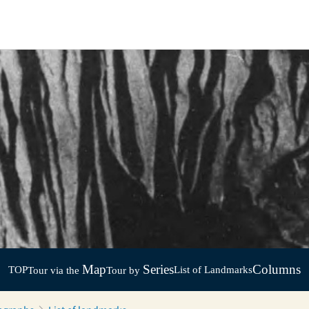
Map
Series
Columns
TOP
List of Landmarks
Tour via the
Tour by