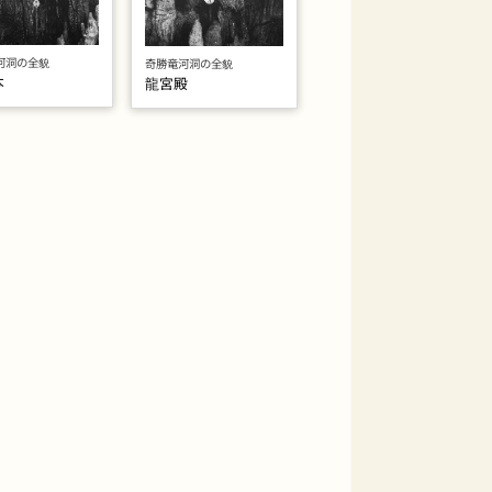
河洞の全貌
奇勝竜河洞の全貌
本
龍宮殿