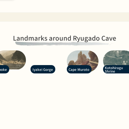
Landmarks around Ryugado Cave
Kotohiragu
boke
Iyakei Gorge
Cape Muroto
Shrine