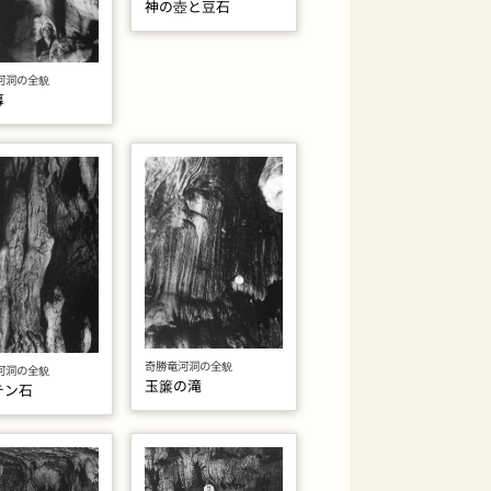
神の壺と豆石
河洞の全貌
幕
奇勝竜河洞の全貌
河洞の全貌
玉簾の滝
テン石