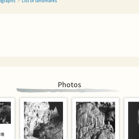
tographs
List of landmarks
Photos
寂境