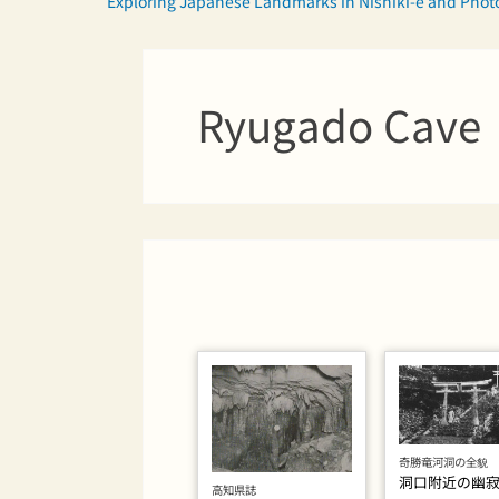
Exploring Japanese Landmarks in Nishiki-e and Pho
Ryugado Cave
奇勝竜河洞の全貌
洞口附近の幽
高知県誌