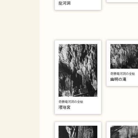
龍河洞
奇勝竜河洞の全貌
幽明の滝
奇勝竜河洞の全貌
瓔珞宮