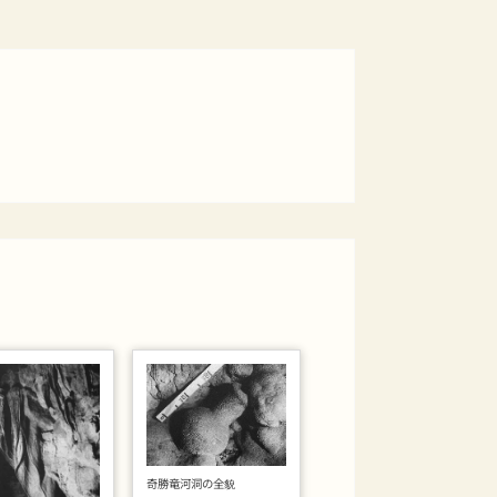
奇勝竜河洞の全貌