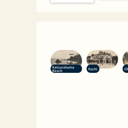
Katsurahama
Kochi
O
Beach