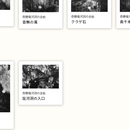
奇勝竜河洞の全貌
奇勝竜
奇勝竜河洞の全貌
クラゲ石
奥千
音無の滝
奇勝竜河洞の全貌
龍河洞の入口