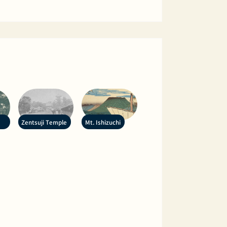
Zentsuji Temple
Mt. Ishizuchi