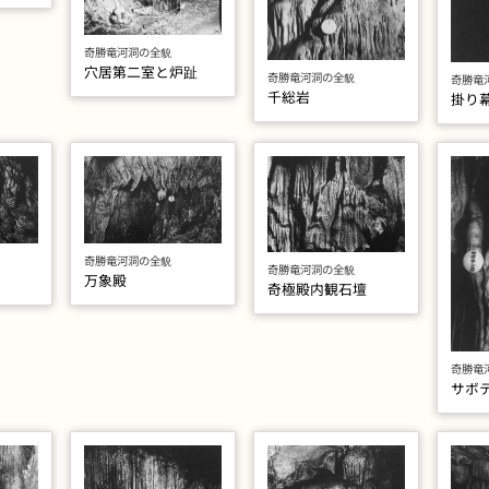
奇勝竜河洞の全貌
穴居第二室と炉趾
奇勝竜河洞の全貌
奇勝竜
千総岩
掛り
奇勝竜河洞の全貌
奇勝竜河洞の全貌
万象殿
奇極殿内観石壇
奇勝竜
サボ