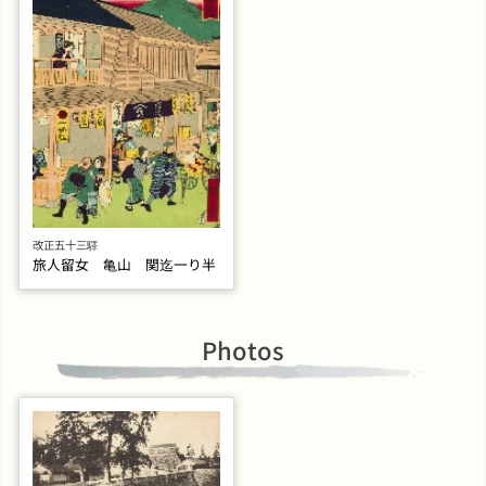
改正五十三驛
旅人留女 亀山 関迄一り半
Photos