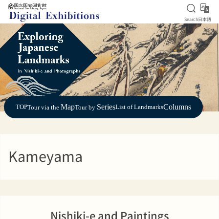
Open S
日
Search
日本語
Jump to main content
Map
Series
Columns
TOP
List of Landmarks
Tour via the
Tour by
Kameyama
Nishiki-e and Paintings