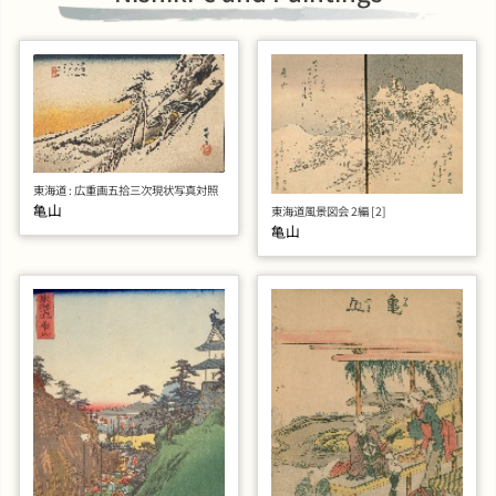
東海道 : 広重画五拾三次現状写真対照
亀山
東海道風景図会 2編 [2]
亀山