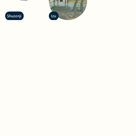
Shuzenji
Izu