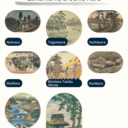
Numazu
Tagonoura
Yoshiwara
Mishima Taisha
Mishima
Kanbara
Shrine