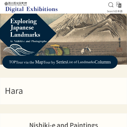
Open S
日
Search
日本語
Jump to main content
Map
Series
Columns
TOP
List of Landmarks
Tour via the
Tour by
Hara
Nishiki-e and Paintings