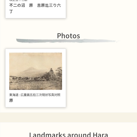
不二の沼 原 吉原迄三り六
丁
Photos
東海道 : 広重画五拾三次現状写真対照
原
Landmarks around Hara