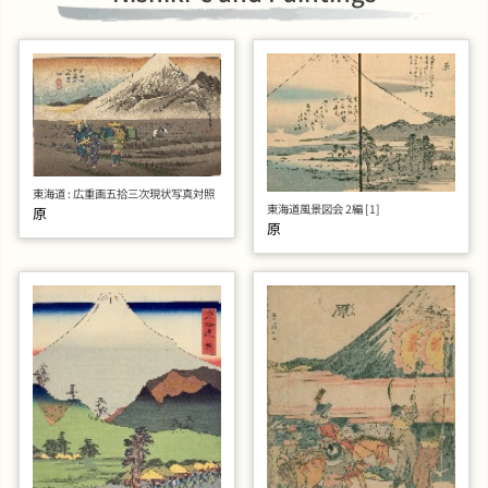
東海道 : 広重画五拾三次現状写真対照
東海道風景図会 2編 [1]
原
原