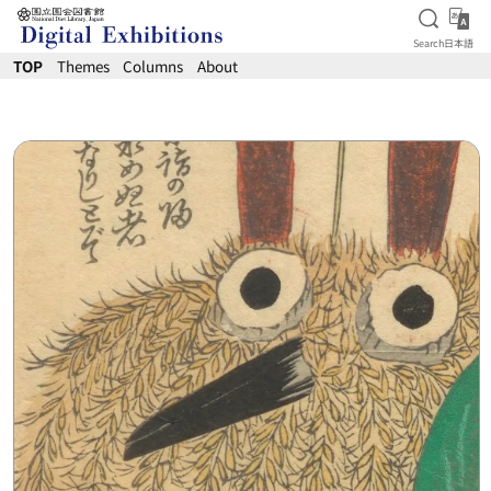
Open S
日
Search
日本語
Jump to main content
TOP
Themes
Columns
About