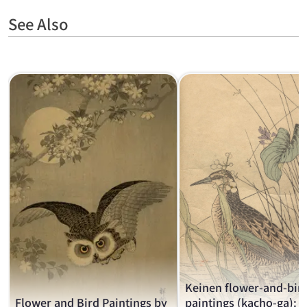
See Also
Keinen flower-and-bir
Flower and Bird Paintings by
paintings (kacho-ga):