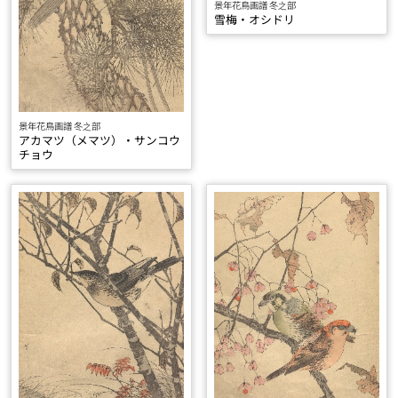
景年花鳥画譜 冬之部
雪梅・オシドリ
景年花鳥画譜 冬之部
アカマツ（メマツ）・サンコウ
チョウ