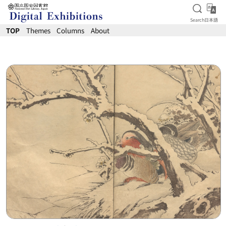
Open S
日
Search
日本語
Jump to main content
TOP
Themes
Columns
About