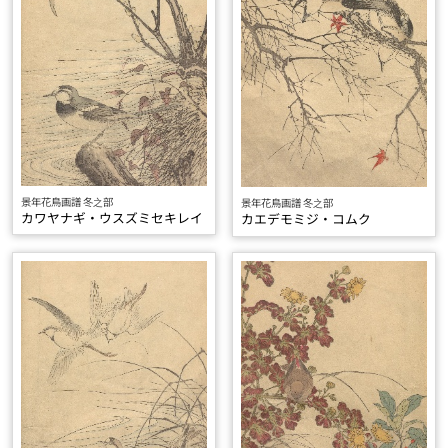
景年花鳥画譜 冬之部
景年花鳥画譜 冬之部
カワヤナギ・ウスズミセキレイ
カエデモミジ・コムク