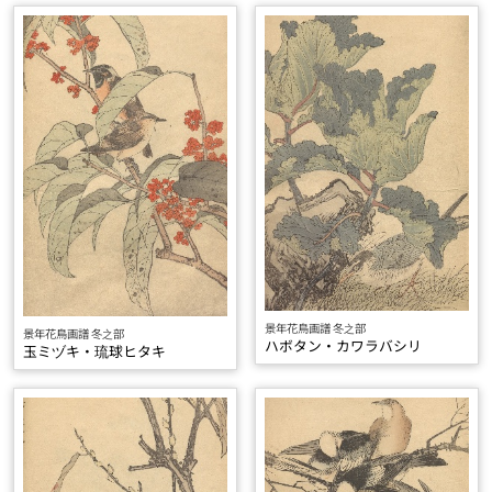
景年花鳥画譜 冬之部
景年花鳥画譜 冬之部
ハボタン・カワラバシリ
玉ミヅキ・琉球ヒタキ