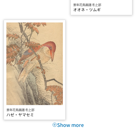
景年花鳥画譜 冬之部
オオネ・ツムギ
景年花鳥画譜 冬之部
ハゼ・ヤマセミ
Show more