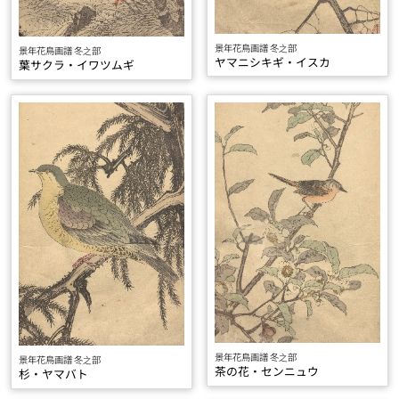
景年花鳥画譜 冬之部
景年花鳥画譜 冬之部
ヤマニシキギ・イスカ
葉サクラ・イワツムギ
景年花鳥画譜 冬之部
景年花鳥画譜 冬之部
茶の花・センニュウ
杉・ヤマバト