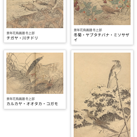
景年花鳥画譜 冬之部
景年花鳥画譜 冬之部
冬菊・ヤブタチバナ・ミソサザ
チガヤ・川チドリ
イ
景年花鳥画譜 冬之部
カルカヤ・オオタカ・コガモ