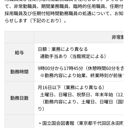
て、非常勤職員、期間業務職員、臨時的任用職員、任期付
採用職員及び任期付短時間勤務職員の処遇について、お知
らせします（下記のとおり）。
非常勤
日額：業務により異なる 
給与
  通勤手当あり（当館規定による）
9時00分から17時45分（休憩時間60分を含む
勤務時間
  ※勤務内容により始業、終業時刻が前後
月16日以下（業務により異なる） 
  土曜日、日曜日、祝祭日、年末年始（12月
勤務日数
  （勤務内容により、土曜日、日曜日（国際子ども図書館勤務の場合）の勤務あ
り）
国立国会図書館（東京都千代田区永田町