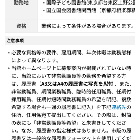
勤務地
国際子ども図書館(東京都台東区上野公園)
国立国会図書館関西館（京都府相楽郡精
資格
業務によって条件がある場合があります。
注意事項
必要な資格等の要件、雇用期間、年次休暇は勤務態様
によって異なります。
当館ホームページ上に募集案内が掲載されていない時
に、当館において非常勤職員等の勤務を希望する方
は、履歴書（
A3又はA4の履歴書に写真を貼付
、また、
非常勤職員、期間業務職員、臨時的任用職員、任期付
採用職員、任期付短時間勤務職員の希望を明記、複数
希望する場合も一通の履歴書に記入）を下記
連絡先
の
住所、任用係宛て提出してください。その際は、封筒
の表にも「非常勤職員等希望」と朱書きしてくださ
い。なお、履歴書の指定様式はありません。市販の履
歴書又は一般的な履歴書フォーマットを使用してくだ