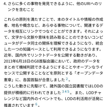
さらに多くの事物を発見できるように、他のURIへのリ
ンクを含むこと
これらの原則を満たすことで、本のタイトルや情報の作成
者、地名や概念など、あらゆる事物について、関連するデ
ータを相互にリンクでつなぐことができます。それによっ
て、文字から文脈や意味を読み取ることのできないコンピ
ュータがデータ同士の関係を理解できるようになり、統合
した一つの知識ベースとして利用できるようになります。
近年、国内外でリンクトデータを公開する動きがあり、
2013年6月18日のG8首脳会議において、政府のデータを
まとめて機械判読できるようにすることやオープンなライ
センスで公開することなどを原則とする「オープンデータ
2
憲章」に、各国首脳が合意しました
。
こうした動きに先駆けて、諸外国の国立図書館ではLODの
3
4
5
提供が積極的に行われてきました
。 また、LODチャ
レンジなど国内外のイベントでも、LODの利活用が活発に
6
推進されています
。