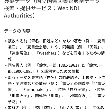
典拠データ（国立国会図書館典拠データ
検索・提供サービス：Web NDL
Authorities）
データの内容
複数の名前（筆名、旧姓など）をもつ著者（例：「夏目
漱石」、「夏目金之助」）や、同義語（例：「天気」、
「気象現象」、「Weather」）などを同定するための情
報
同名異人（例：「鈴木, 一郎, 1881-1961」と「鈴木, 一
郎, 1900-1985」）を識別するための情報
あるテーマを表す語（件名）の同義語や、上位語・下位
語・関連語などの情報（例：「震災」の同義語「地震災
害」、「Earthquakes」、上位語「自然災害」、下位語
「地震火災」、関連語「地震」、「地震保険」、「震災
予防」）
家族名（例：「徳川 (家)」、「山ノ内 (家)」）、団体名