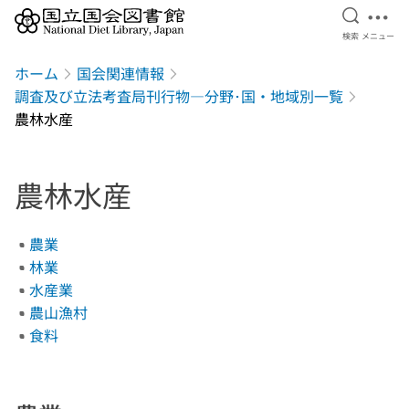
検索を開
メニ
検索
メニュー
本文へ移動
ホーム
国会関連情報
調査及び立法考査局刊行物―分野･国・地域別一覧
農林水産
農林水産
農業
林業
水産業
農山漁村
食料